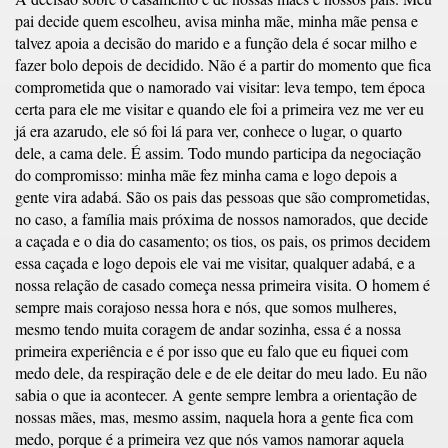
pai decide quem escolheu, avisa minha mãe, minha mãe pensa e
talvez apoia a decisão do marido e a função dela é socar milho e
fazer bolo depois de decidido. Não é a partir do momento que fica
comprometida que o namorado vai visitar: leva tempo, tem época
certa para ele me visitar e quando ele foi a primeira vez me ver eu
já era azarudo, ele só foi lá para ver, conhece o lugar, o quarto
dele, a cama dele. É assim. Todo mundo participa da negociação
do compromisso: minha mãe fez minha cama e logo depois a
gente vira adabá. São os pais das pessoas que são comprometidas,
no caso, a família mais próxima de nossos namorados, que decide
a caçada e o dia do casamento; os tios, os pais, os primos decidem
essa caçada e logo depois ele vai me visitar, qualquer adabá, e a
nossa relação de casado começa nessa primeira visita. O homem é
sempre mais corajoso nessa hora e nós, que somos mulheres,
mesmo tendo muita coragem de andar sozinha, essa é a nossa
primeira experiência e é por isso que eu falo que eu fiquei com
medo dele, da respiração dele e de ele deitar do meu lado. Eu não
sabia o que ia acontecer. A gente sempre lembra a orientação de
nossas mães, mas, mesmo assim, naquela hora a gente fica com
medo, porque é a primeira vez que nós vamos namorar aquela