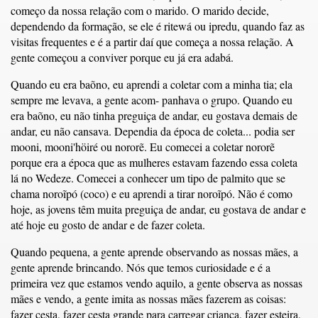
começo da nossa relação com o marido. O marido decide,
dependendo da formação, se ele é ritewá ou ipredu, quando faz as
visitas frequentes e é a partir daí que começa a nossa relação. A
gente começou a conviver porque eu já era adabá.
Quando eu era baõno, eu aprendi a coletar com a minha tia; ela
sempre me levava, a gente acom- panhava o grupo. Quando eu
era baõno, eu não tinha preguiça de andar, eu gostava demais de
andar, eu não cansava. Dependia da época de coleta... podia ser
mooni, mooni'höiré ou nororẽ. Eu comecei a coletar nororẽ
porque era a época que as mulheres estavam fazendo essa coleta
lá no Wedeze. Comecei a conhecer um tipo de palmito que se
chama noroĩpó (coco) e eu aprendi a tirar noroĩpó. Não é como
hoje, as jovens têm muita preguiça de andar, eu gostava de andar e
até hoje eu gosto de andar e de fazer coleta.
Quando pequena, a gente aprende observando as nossas mães, a
gente aprende brincando. Nós que temos curiosidade e é a
primeira vez que estamos vendo aquilo, a gente observa as nossas
mães e vendo, a gente imita as nossas mães fazerem as coisas:
fazer cesta, fazer cesta grande para carregar criança, fazer esteira,