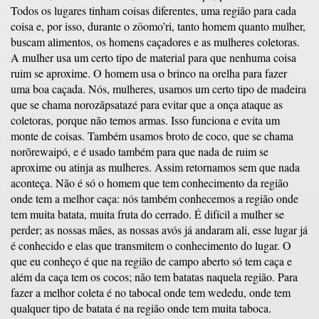
Todos os lugares tinham coisas diferentes, uma região para cada
coisa e, por isso, durante o zöomo’ri, tanto homem quanto mulher,
buscam alimentos, os homens caçadores e as mulheres coletoras.
A mulher usa um certo tipo de material para que nenhuma coisa
ruim se aproxime. O homem usa o brinco na orelha para fazer
uma boa caçada. Nós, mulheres, usamos um certo tipo de madeira
que se chama norozãpsatazé para evitar que a onça ataque as
coletoras, porque não temos armas. Isso funciona e evita um
monte de coisas. Também usamos broto de coco, que se chama
norõrewaipó, e é usado também para que nada de ruim se
aproxime ou atinja as mulheres. Assim retornamos sem que nada
aconteça. Não é só o homem que tem conhecimento da região
onde tem a melhor caça: nós também conhecemos a região onde
tem muita batata, muita fruta do cerrado. É difícil a mulher se
perder; as nossas mães, as nossas avós já andaram ali, esse lugar já
é conhecido e elas que transmitem o conhecimento do lugar. O
que eu conheço é que na região de campo aberto só tem caça e
além da caça tem os cocos; não tem batatas naquela região. Para
fazer a melhor coleta é no tabocal onde tem wededu, onde tem
qualquer tipo de batata é na região onde tem muita taboca.