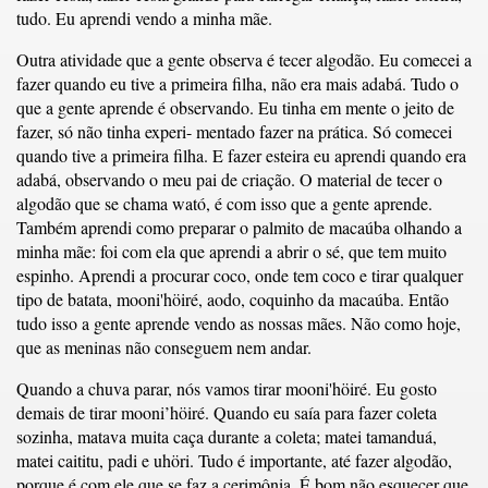
tudo. Eu aprendi vendo a minha mãe.
Outra atividade que a gente observa é tecer algodão. Eu comecei a
fazer quando eu tive a primeira filha, não era mais adabá. Tudo o
que a gente aprende é observando. Eu tinha em mente o jeito de
fazer, só não tinha experi- mentado fazer na prática. Só comecei
quando tive a primeira filha. E fazer esteira eu aprendi quando era
adabá, observando o meu pai de criação. O material de tecer o
algodão que se chama wató, é com isso que a gente aprende.
Também aprendi como preparar o palmito de macaúba olhando a
minha mãe: foi com ela que aprendi a abrir o sé, que tem muito
espinho. Aprendi a procurar coco, onde tem coco e tirar qualquer
tipo de batata, mooni'höiré, aodo, coquinho da macaúba. Então
tudo isso a gente aprende vendo as nossas mães. Não como hoje,
que as meninas não conseguem nem andar.
Quando a chuva parar, nós vamos tirar mooni'höiré. Eu gosto
demais de tirar mooni’höiré. Quando eu saía para fazer coleta
sozinha, matava muita caça durante a coleta; matei tamanduá,
matei caititu, padi e uhöri. Tudo é importante, até fazer algodão,
porque é com ele que se faz a cerimônia. É bom não esquecer que