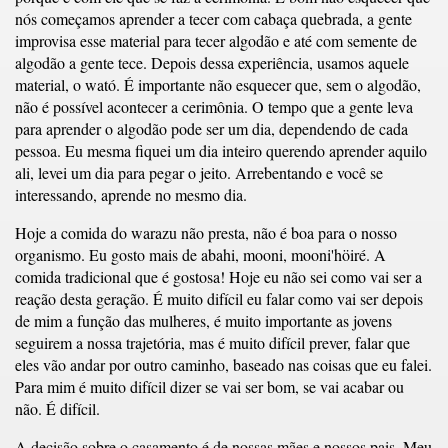
nós começamos aprender a tecer com cabaça quebrada, a gente
improvisa esse material para tecer algodão e até com semente de
algodão a gente tece. Depois dessa experiência, usamos aquele
material, o wató. É importante não esquecer que, sem o algodão,
não é possível acontecer a cerimônia. O tempo que a gente leva
para aprender o algodão pode ser um dia, dependendo de cada
pessoa. Eu mesma fiquei um dia inteiro querendo aprender aquilo
ali, levei um dia para pegar o jeito. Arrebentando e você se
interessando, aprende no mesmo dia.
Hoje a comida do warazu não presta, não é boa para o nosso
organismo. Eu gosto mais de abahi, mooni, mooni'höiré. A
comida tradicional que é gostosa! Hoje eu não sei como vai ser a
reação desta geração. É muito difícil eu falar como vai ser depois
de mim a função das mulheres, é muito importante as jovens
seguirem a nossa trajetória, mas é muito difícil prever, falar que
eles vão andar por outro caminho, baseado nas coisas que eu falei.
Para mim é muito difícil dizer se vai ser bom, se vai acabar ou
não. É difícil.
A decisão sobre o casamento é de nossas mães e nossos pais. Meu