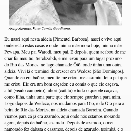
Aracy Xavante. Foto: Camila Gauditano.
Eu nasci aqui nesta aldeia [Pimentel Barbosa], nasci e vivo aqui
onde estão estas casas e onde minha mãe mora hoje, minha mãe
Pewapa. Meu pai Warodi, meu pai. E depois, quem acabou de me
criar foi meu tio, Serebzabdi, e me levou para um lugar próximo
do Rio das Mortes, no lago chamado Ötõ, onde tinha uma outra
aldeia. Vivi lá e terminei de crescer em Wedeze [São Domingos].
Quando eu era baõno, meu tio me criou, me assumiu, foi o pai que
me criou. Ele era um bom caçador, eu comia o que ele caçava,
aihö (veado campeiro), uhöri (caititu) e tudo o que ele caçava;
como filha, tinha uma parte que ele sempre guardava para mim.
Logo depois de Wedeze, nos mudamos para Ötõ, e de Ötõ para a
beira do Rio das Mortes, na aldeia chamada Barreira. Quando
viemos para cá já era azarudo, aqui onde nós estamos morando
agora, depois de baõno, azarudo. Depois de azarudo, o meu
namorado fez dabasa e casamos, depois de azarudo, tsoimbá, é o