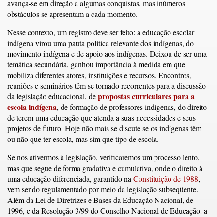
avança-se em direção a algumas conquistas, mas inúmeros
obstáculos se apresentam a cada momento.
Nesse contexto, um registro deve ser feito: a educação escolar
indígena virou uma pauta política relevante dos indígenas, do
movimento indígena e de apoio aos indígenas. Deixou de ser uma
temática secundária, ganhou importância à medida em que
mobiliza diferentes atores, instituições e recursos. Encontros,
reuniões e seminários têm se tornado recorrentes para a discussão
propostas curriculares para a
da legislação educacional, de
escola indígena
, de formação de professores indígenas, do direito
de terem uma educação que atenda a suas necessidades e seus
projetos de futuro. Hoje não mais se discute se os indígenas têm
ou não que ter escola, mas sim que tipo de escola.
Se nos ativermos à legislação, verificaremos um processo lento,
mas que segue de forma gradativa e cumulativa, onde o direito à
uma educação diferenciada, garantido na
Constituição de 1988
,
vem sendo regulamentado por meio da legislação subseqüente.
Além da Lei de Diretrizes e Bases da Educação Nacional, de
1996, e da Resolução 3/99 do Conselho Nacional de Educação, a