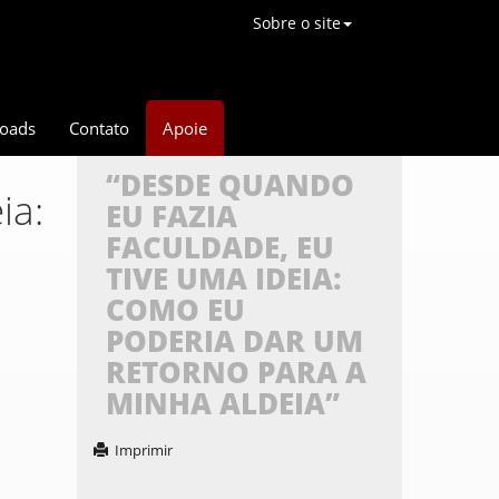
Sobre o site
oads
Contato
Apoie
“DESDE QUANDO
ia:
EU FAZIA
FACULDADE, EU
TIVE UMA IDEIA:
COMO EU
PODERIA DAR UM
RETORNO PARA A
MINHA ALDEIA”
Imprimir