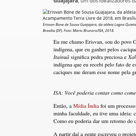
Guajajara
, um dos idealizadores da
Erisvan Bone de Sousa Guajajara, da aldeia Lagoa Quieta
Brasília (DF). Foto: Mario Brunoro/ISA, 2018.
Eu me chamo Erisvan, sou do povo G
indígena, que eu ganhei pelos caciqu
Itainuã
significa pedra preciosa e
Xa
indígena que eu recebi pelo fato de e
caciques me deram esse nome pela gr
ISA: Você poderia contar como come
Então, a
Mídia Índia
foi um processo 
minha faculdade, eu tive uma ideia: 
Como eu poderia dar um retorno do qu
A partir daí a gente escreveu o projet