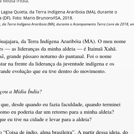
 Mídia Índia.
, da Terra Indígena Arariboia (MA), durante o Acampamento Terra Livre de 2018, e
uajajara, da Terra Indígena Araribóia (MA). O meu nome
es — as lideranças da minha aldeia — é Itainuã Xahã.
hã
, grande pássaro noturno do pantanal. Foi o nome
star na frente da liderança da juventude indígena e os
ande evolução que eu tive dentro do movimento.
çou a Mídia Índia?
que, desde quando eu fazia faculdade, quando terminei
como eu poderia dar um retorno para a minha aldeia?
e eu tive na cidade e levar para a aldeia?
o “Coisa de índio, alma brasileira”. A partir dessa ideia, do