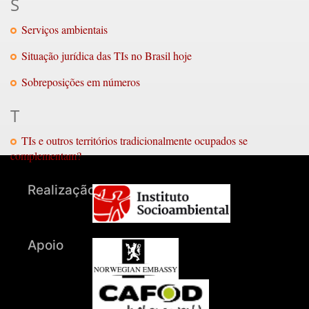
S
Serviços ambientais
Situação jurídica das TIs no Brasil hoje
Sobreposições em números
T
TIs e outros territórios tradicionalmente ocupados se
complementam?