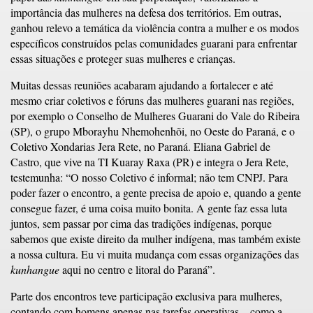
importância das mulheres na defesa dos territórios. Em outras,
ganhou relevo a temática da violência contra a mulher e os modos
específicos construídos pelas comunidades guarani para enfrentar
essas situações e proteger suas mulheres e crianças.
Muitas dessas reuniões acabaram ajudando a fortalecer e até
mesmo criar coletivos e fóruns das mulheres guarani nas regiões,
por exemplo o Conselho de Mulheres Guarani do Vale do Ribeira
(SP), o grupo Mborayhu Nhemohenhõi, no Oeste do Paraná, e o
Coletivo Xondarias Jera Rete, no Paraná. Eliana Gabriel de
Castro, que vive na TI Kuaray Raxa (PR) e integra o Jera Rete,
testemunha: “O nosso Coletivo é informal; não tem CNPJ. Para
poder fazer o encontro, a gente precisa de apoio e, quando a gente
consegue fazer, é uma coisa muito bonita. A gente faz essa luta
juntos, sem passar por cima das tradições indígenas, porque
sabemos que existe direito da mulher indígena, mas também existe
a nossa cultura. Eu vi muita mudança com essas organizações das
kunhangue
aqui no centro e litoral do Paraná”.
Parte dos encontros teve participação exclusiva para mulheres,
contando com homens apenas nas tarefas operativas – como a