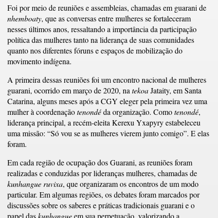
Foi por meio de reuniões e assembleias, chamadas em guarani de
nhemboaty
, que as conversas entre mulheres se fortaleceram
nesses últimos anos, ressaltando a importância da participação
política das mulheres tanto na liderança de suas comunidades
quanto nos diferentes fóruns e espaços de mobilização do
movimento indígena.
A primeira dessas reuniões foi um encontro nacional de mulheres
guarani, ocorrido em março de 2020, na
tekoa
Jataity, em Santa
Catarina, alguns meses após a CGY eleger pela primeira vez uma
mulher à coordenação
tenondé
da organização. Como
tenondé
,
liderança principal, a recém-eleita Kerexu Yxapyry estabeleceu
uma missão: “Só vou se as mulheres vierem junto comigo”. E elas
foram.
Em cada região de ocupação dos Guarani, as reuniões foram
realizadas e conduzidas por lideranças mulheres, chamadas de
kunhangue ruvixa
, que organizaram os encontros de um modo
particular. Em algumas regiões, os debates foram marcados por
discussões sobre os saberes e práticas tradicionais guarani e o
papel das
kunhangue
em sua perpetuação, valorizando a