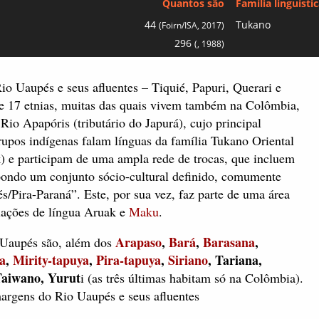
Quantos são
Família linguísti
44
Tukano
(Foirn/ISA, 2017)
296
(, 1988)
o Uaupés e seus afluentes – Tiquié, Papuri, Querari e
e 17 etnias, muitas das quais vivem também na Colômbia,
Rio Apapóris (tributário do Japurá), cujo principal
grupos indígenas falam línguas da família Tukano Oriental
 e participam de uma ampla rede de trocas, que incluem
pondo um conjunto sócio-cultural definido, comumente
/Pira-Paraná”. Este, por sua vez, faz parte de uma área
lações de língua Aruak e
Maku
.
Arapaso
,
Bará
,
Barasana
,
o Uaupés são, além dos
a
,
Mirity-tapuya
,
Pira-tapuya
,
Siriano
, Tariana,
Taiwano, Yurut
i (as três últimas habitam só na Colômbia).
argens do Rio Uaupés e seus afluentes