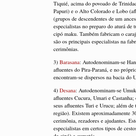
Tiquié, acima do povoado de Trinidad
Papuri) e o Alto Colorado e Lobo (af
(grupos de descendentes de um ances
especialistas no preparo do aturá de 
cipó maku. Também fabricam o caraju
são os principais especialistas na f
cerimônias.
3)
Barasana
: Autodenominam-se Hane
afluentes do Pira-Paraná, e no própr
encontram-se dispersos na bacia do 
4)
Desana
: Autodenominam-se Umuko
afluentes Cucura, Umari e Castanha; 
seus afluentes Turi e Urucu; além de
região). Existem aproximadamente 30 
cerimônia, rezadores e ajudantes. Es
especialistas em certos tipos de cest
de cipó) e cumatás.