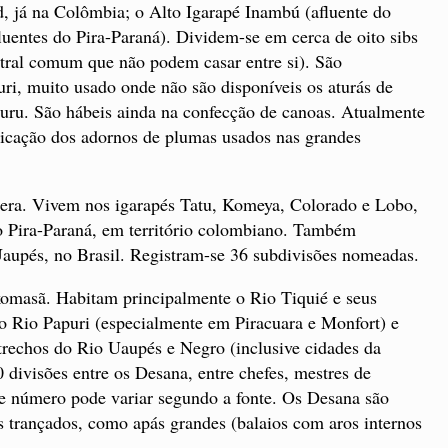
, já na Colômbia; o Alto Igarapé Inambú (afluente do
luentes do Pira-Paraná). Dividem-se em cerca de oito sibs
tral comum que não podem casar entre si). São
turi, muito usado onde não são disponíveis os aturás de
ru. São hábeis ainda na confecção de canoas. Atualmente
abricação dos adornos de plumas usados nas grandes
ra. Vivem nos igarapés Tatu, Komeya, Colorado e Lobo,
io Pira-Paraná, em território colombiano. Também
Uaupés, no Brasil. Registram-se 36 subdivisões nomeadas.
masã. Habitam principalmente o Rio Tiquié e seus
o Rio Papuri (especialmente em Piracuara e Monfort) e
 trechos do Rio Uaupés e Negro (inclusive cidades da
divisões entre os Desana, entre chefes, mestres de
te número pode variar segundo a fonte. Os Desana são
os trançados, como apás grandes (balaios com aros internos