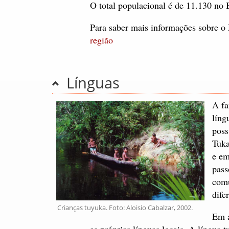
O total populacional é de 11.130 no
Para saber mais informações sobre 
região
Línguas
A fa
líng
poss
Tuka
e em
pass
comu
dife
Crianças tuyuka. Foto: Aloisio Cabalzar, 2002.
Em a
as próprias línguas locais. A língu