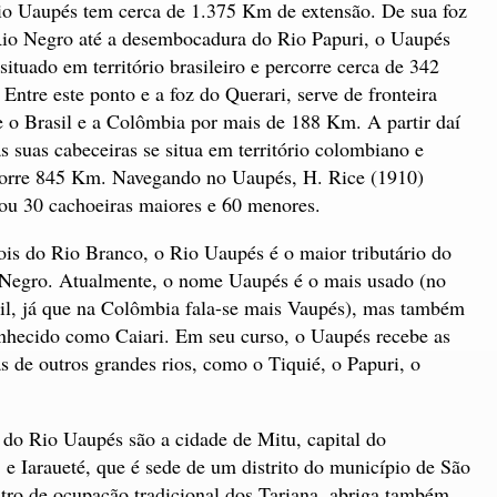
o Uaupés tem cerca de 1.375 Km de extensão. De sua foz
io Negro até a desembocadura do Rio Papuri, o Uaupés
 situado em território brasileiro e percorre cerca de 342
Entre este ponto e a foz do Querari, serve de fronteira
e o Brasil e a Colômbia por mais de 188 Km. A partir daí
as suas cabeceiras se situa em território colombiano e
orre 845 Km. Navegando no Uaupés, H. Rice (1910)
ou 30 cachoeiras maiores e 60 menores.
is do Rio Branco, o Rio Uaupés é o maior tributário do
Negro. Atualmente, o nome Uaupés é o mais usado (no
il, já que na Colômbia fala-se mais Vaupés), mas também
nhecido como Caiari. Em seu curso, o Uaupés recebe as
s de outros grandes rios, como o Tiquié, o Papuri, o
do Rio Uaupés são a cidade de Mitu, capital do
e Iaraueté, que é sede de um distrito do município de São
ntro de ocupação tradicional dos Tariana, abriga também