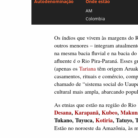
Autodenominação
Onde estão
AM
Colombia
Os índios que vivem às margens do Ri
outros menores – integram atualment
na mesma bacia fluvial e na bacia do 
afluente é o Rio Pira-Paraná. Esses 
(apenas os
Tariana
têm origem Aruak)
casamentos, rituais e comércio, com
chamado de “sistema social do Uaupés
cultural mais ampla, abarcando popu
As etnias que estão na região do Ri
Desana
,
Karapanã
,
Kubeo
,
Makun
Tukano, Tuyuca,
Kotiria
, Tatuyo, 
Estão no noroeste da Amazônia, às m