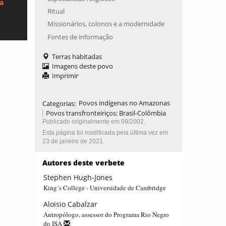
ca
Ritual
Missionários, colonos e a modernidade
Fontes de informação
Terras habitadas
Imagens deste povo
Imprimir
Categorias
:
Povos indígenas no Amazonas
Povos transfronteiriços: Brasil-Colômbia
Publicado originalmente em 09/2002.
Esta página foi modificada pela última vez em
23 de janeiro de 2021.
Autores deste verbete
Stephen Hugh-Jones
King´s College - Universidade de Cambridge
Aloisio Cabalzar
Antropólogo, assessor do Programa Rio Negro
do ISA