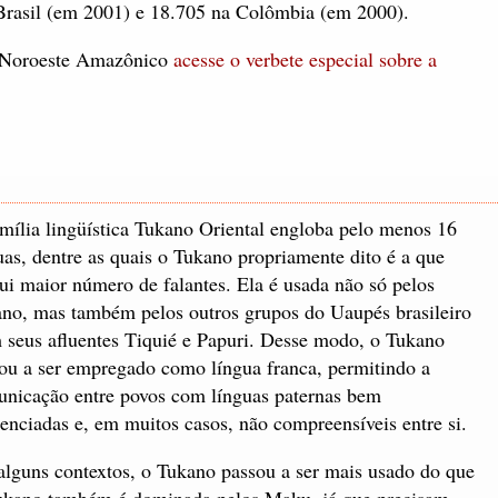
 Brasil (em 2001) e 18.705 na Colômbia (em 2000).
o Noroeste Amazônico
acesse o verbete especial sobre a
mília lingüística Tukano Oriental engloba pelo menos 16
uas, dentre as quais o Tukano propriamente dito é a que
ui maior número de falantes. Ela é usada não só pelos
no, mas também pelos outros grupos do Uaupés brasileiro
 seus afluentes Tiquié e Papuri. Desse modo, o Tukano
ou a ser empregado como língua franca, permitindo a
nicação entre povos com línguas paternas bem
renciadas e, em muitos casos, não compreensíveis entre si.
lguns contextos, o Tukano passou a ser mais usado do que
a tukano também é dominada pelos Maku, já que precisam