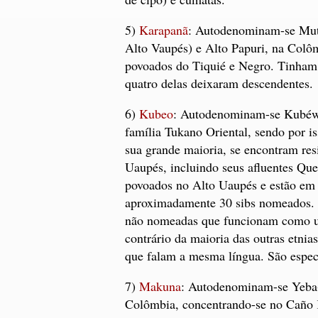
5)
Karapanã
: Autodenominam-se Mut
Alto Vaupés) e Alto Papuri, na Colô
povoados do Tiquié e Negro. Tinham 
quatro delas deixaram descendentes.
6)
Kubeo
: Autodenominam-se Kubéwa
família Tukano Oriental, sendo por i
sua grande maioria, se encontram res
Uaupés, incluindo seus afluentes Que
povoados no Alto Uaupés e estão em 
aproximadamente 30 sibs nomeados. Es
não nomeadas que funcionam como uni
contrário da maioria das outras etni
que falam a mesma língua. São especi
7)
Makuna
: Autodenominam-se Yeba-m
Colômbia, concentrando-se no Caño K