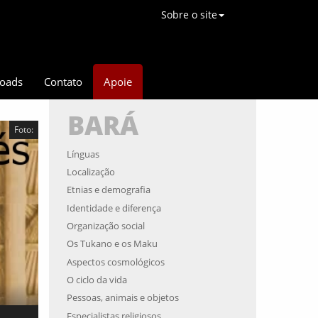
Sobre o site
oads
Contato
Apoie
BARÁ
Foto:
Línguas
Localização
Etnias e demografia
Identidade e diferença
Organização social
Os Tukano e os Maku
Aspectos cosmológicos
O ciclo da vida
Pessoas, animais e objetos
Especialistas religiosos