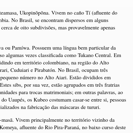
eamasa, Ukopinõpõna. Vivem no caño Tí (afluente do
mbia. No Brasil, se encontram dispersos em alguns
cerca de oito subdivisões, mas provavelmente apenas
 ou Pamíwa. Possuem uma língua bem particular da
sso algumas vezes classificada como Tukano Central. Em
idindo em território colombiano, na região do Alto
rari, Cuduiari e Pirabatón. No Brasil, ocupam três
pequeno número no Alto Aiari. Estão divididos em
tes sibs, por sua vez, estão agrupados em três fratrias
dades para trocas matrimoniais; em outras palavras, ao
as do Uaupés, os Kubeo costumam casar-se entre si, pessoas
alizados na fabricação das máscaras de tururi.
asã. Vivem principalmente no território vizinho da
omeya, afluente do Rio Pira-Paraná, no baixo curso deste