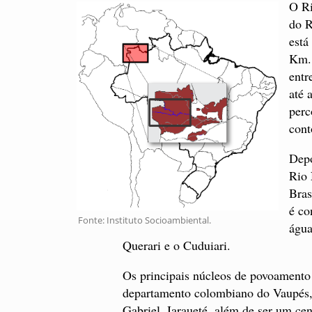
O Ri
do R
está
Km. 
entr
até 
perc
cont
Depo
Rio 
Bras
é co
Fonte: Instituto Socioambiental.
água
Querari e o Cuduiari.
Os principais núcleos de povoamento 
departamento colombiano do Vaupés, 
Gabriel. Iaraueté, além de ser um ce