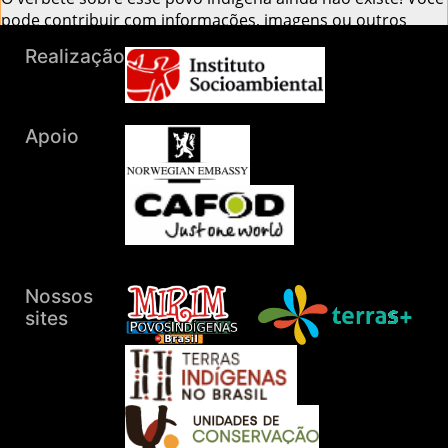
pode contribuir com informações, imagens ou outros
materiais
falando conosco!