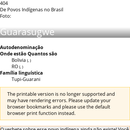
404
De Povos Indígenas no Brasil
Foto:
Guarasugwe
Autodenominação
Onde estão
Quantos são
Bolivia
(, )
RO
(, )
Família linguística
Tupi-Guarani
The printable version is no longer supported and
may have rendering errors. Please update your
browser bookmarks and please use the default
browser print function instead.
O verbete sobre esse povo indígena ainda não existe! Você