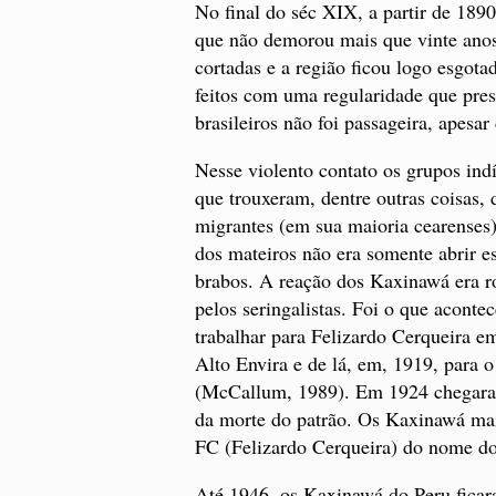
No final do séc XIX, a partir de 189
que não demorou mais que vinte anos.
cortadas e a região ficou logo esgotad
feitos com uma regularidade que pres
brasileiros não foi passageira, apesar
Nesse violento contato os grupos indí
que trouxeram, dentre outras coisas,
migrantes (em sua maioria cearenses)
dos mateiros não era somente abrir es
brabos. A reação dos Kaxinawá era r
pelos seringalistas. Foi o que acont
trabalhar para Felizardo Cerqueira e
Alto Envira e de lá, em, 1919, para
(McCallum, 1989). Em 1924 chegaram 
da morte do patrão. Os Kaxinawá mais
FC (Felizardo Cerqueira) do nome do
Até 1946, os Kaxinawá do Peru ficara