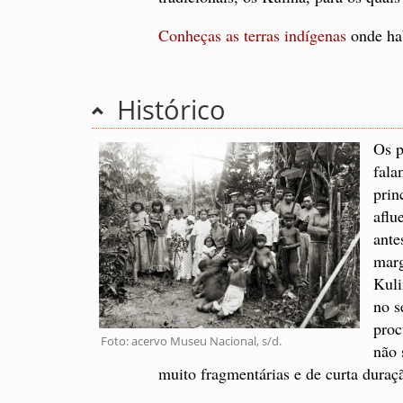
Conheças as terras indígenas
onde ha
Histórico
Os p
fala
prin
aflu
ante
marg
Kuli
no s
proc
Foto: acervo Museu Nacional, s/d.
não 
muito fragmentárias e de curta duraç