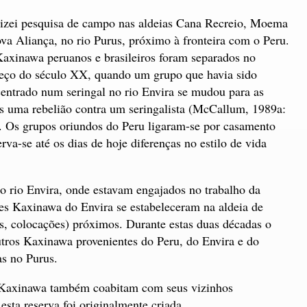
izei pesquisa de campo nas aldeias Cana Recreio, Moema
va Aliança, no rio Purus, próximo à fronteira com o Peru.
axinawa peruanos e brasileiros foram separados no
ço do século XX, quando um grupo que havia sido
entrado num seringal no rio Envira se mudou para as
ós uma rebelião contra um seringalista (McCallum, 1989a:
 Os grupos oriundos do Peru ligaram-se por casamento
va-se até os dias de hoje diferenças no estilo de vida
rio Envira, onde estavam engajados no trabalho da
tes Kaxinawa do Envira se estabeleceram na aldeia de
os, colocações) próximos. Durante estas duas décadas o
tros Kaxinawa provenientes do Peru, do Envira e do
as no Purus.
s Kaxinawa também coabitam com seus vizinhos
 esta reserva foi originalmente criada.