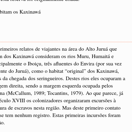
bitam os Kaxinawá
rimeiros relatos de viajantes na área do Alto Juruá que
m dos Kaxinawá consideram os rios Muru, Humaitá e
cipalmente o Iboiçu, três afluentes do Envira (por sua vez
ente do Juruá), como o habitat “original” dos Kaxinawá,
s da chegada dos seringueiros. Destes rios eles ocuparam a
em direita, sendo a margem esquerda ocupada pelos
na (McCallum, 1989; Tocantins, 1979). Ao que parece, já
éculo XVIII os colonizadores organizaram excursões à
ura de escravos nesta região. Mas deste primeiro contato
se tem nenhum registro. Estas primeiras incursões foram
ão.