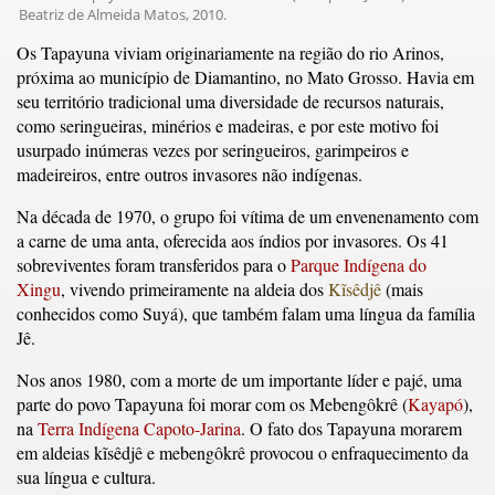
Beatriz de Almeida Matos, 2010.
Os Tapayuna viviam originariamente na região do rio Arinos,
próxima ao município de Diamantino, no Mato Grosso. Havia em
seu território tradicional uma diversidade de recursos naturais,
como seringueiras, minérios e madeiras, e por este motivo foi
usurpado inúmeras vezes por seringueiros, garimpeiros e
madeireiros, entre outros invasores não indígenas.
Na década de 1970, o grupo foi vítima de um envenenamento com
a carne de uma anta, oferecida aos índios por invasores. Os 41
sobreviventes foram transferidos para o
Parque Indígena do
Xingu
, vivendo primeiramente na aldeia dos
Kĩsêdjê
(mais
conhecidos como Suyá), que também falam uma língua da família
Jê.
Nos anos 1980, com a morte de um importante líder e pajé, uma
parte do povo Tapayuna foi morar com os Mebengôkrê (
Kayapó
),
na
Terra Indígena Capoto-Jarina
. O fato dos Tapayuna morarem
em aldeias kĩsêdjê e mebengôkrê provocou o enfraquecimento da
sua língua e cultura.