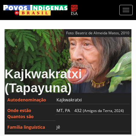
Togg
navi
Foto: Beatriz de Almeida Matos, 2010
Kajkwakratxi
(Tapayuna)
Autodenominação
Kajkwakratxi
Onde estão
MT, PA
432
(Amigos da Terra, 2024)
Quantos são
Família linguística
Jê