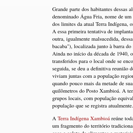
Grande parte dos habitantes dessas al
denominado Água Fria, nome de um t
dos limites da atual Terra Indígena, 
A essa primeira tentativa de implanta
outra, igualmente malsucedida, dessa 
bacaba"), localizada junto à barra do
Ainda no início da década de 1940, o
transferidos para o local onde se enc
seguida, se deu a definitiva reunião 
viviam juntas com a população region
quando pouco mais da metade de sua 
quilômetros do Posto Xambioá. A ten
grupos locais, com população equival
população que se registra atualmente
A
Terra Indígena Xambioá
reúne toda
um fragmento do território tradicion
caça e coleta de alimentos e materiai