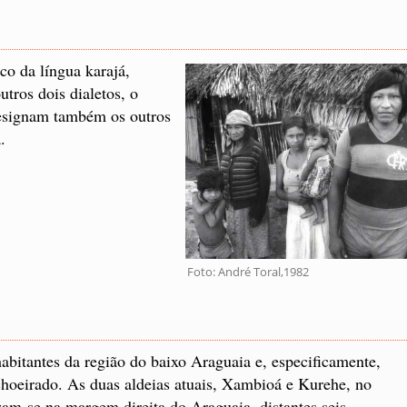
co da língua karajá,
tros dois dialetos, o
designam também os outros
.
Foto: André Toral,1982
abitantes da região do baixo Araguaia e, especificamente,
choeirado. As duas aldeias atuais, Xambioá e Kurehe, no
am-se na margem direita do Araguaia, distantes seis