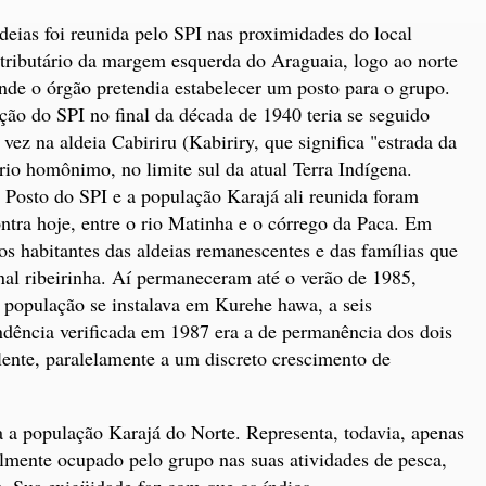
deias foi reunida pelo SPI nas proximidades do local
ributário da margem esquerda do Araguaia, logo ao norte
onde o órgão pretendia estabelecer um posto para o grupo.
ção do SPI no final da década de 1940 teria se seguido
vez na aldeia Cabiriru (Kabiriry, que significa "estrada da
 rio homônimo, no limite sul da atual Terra Indígena.
 Posto do SPI e a população Karajá ali reunida foram
ontra hoje, entre o rio Matinha e o córrego da Paca. Em
dos habitantes das aldeias remanescentes e das famílias que
al ribeirinha. Aí permaneceram até o verão de 1985,
população se instalava em Kurehe hawa, a seis
dência verificada em 1987 era a de permanência dos dois
ente, paralelamente a um discreto crescimento de
.
 a população Karajá do Norte. Representa, todavia, apenas
almente ocupado pelo grupo nas suas atividades de pesca,
s. Sua exigüidade faz com que os índios,