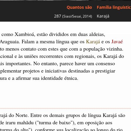
Quantos são
Família linguísti
287
Karajá
(Siasi/Sesai, 2014)
 como Xambioá, estão divididos em duas aldeias,
o Araguaia. Falam a mesma língua que os
Karajá
e os
Javaé
to menos contato com estes que com a população vizinha.
ional e às uniões recorrentes com regionais, os Karajá do
is importantes. No entanto, parece haver um consenso
lementar projetos e iniciativas destinadas a prestigiar
ura e a afirmar sua identidade étnica.
já do Norte. Entre os demais grupos de língua Karajá são
e iraru mahãdu ("turma de baixo"), em oposição aos
urma do alto"), conforme sua localização ao longo do rio