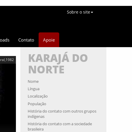
Sobre o site
oads
Contato
Apoie
KARAJÁ DO
oral,1982
NORTE
Nome
Língua
Localização
População
História do contato com outros grupos
indígenas
História do contato com a sociedade
brasileira