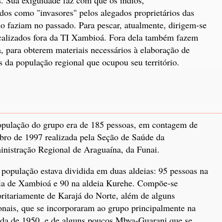
os como "invasores" pelos alegados proprietários das
o faziam no passado. Para pescar, atualmente, dirigem-se
ocalizados fora da TI Xambioá. Fora dela também fazem
 para obterem materiais necessários à elaboração de
s da população regional que ocupou seu território.
pulação do grupo era de 185 pessoas, em contagem de
bro de 1997 realizada pela Seção de Saúde da
nistração Regional de Araguaína, da Funai.
 população estava dividida em duas aldeias: 95 pessoas na
ia de Xambioá e 90 na aldeia Kurehe. Compõe-se
ritariamente de Karajá do Norte, além de alguns
onais, que se incorporaram ao grupo principalmente na
da de 1950, e de alguns poucos Mbya-Guarani que se