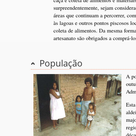
surpreendentemente, sejam considerad
áreas que continuam a percorrer, com
às lagoas e outros pontos piscosos l
coleta de alimentos. Da mesma forma,
artesanato são obrigados a comprá-lo
População
A po
outu
Admi
Esta
alde
majo
regi
déca