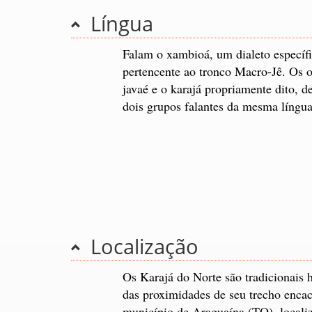
Língua
Falam o xambioá, um dialeto específi
pertencente ao tronco Macro-Jê. Os ou
javaé e o karajá propriamente dito, 
dois grupos falantes da mesma língua
Localização
Os Karajá do Norte são tradicionais h
das proximidades de seu trecho enca
município de Araguaína (TO), localiz