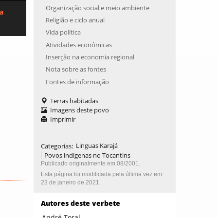
Organização social e meio ambiente
ca
Religião e ciclo anual
Vida política
Atividades econômicas
Inserção na economia regional
Nota sobre as fontes
Fontes de informação
Terras habitadas
Imagens deste povo
Imprimir
Categorias
:
Linguas Karajá
Povos indígenas no Tocantins
Publicado originalmente em 08/2001.
Esta página foi modificada pela última vez em
23 de janeiro de 2021.
Autores deste verbete
André Toral