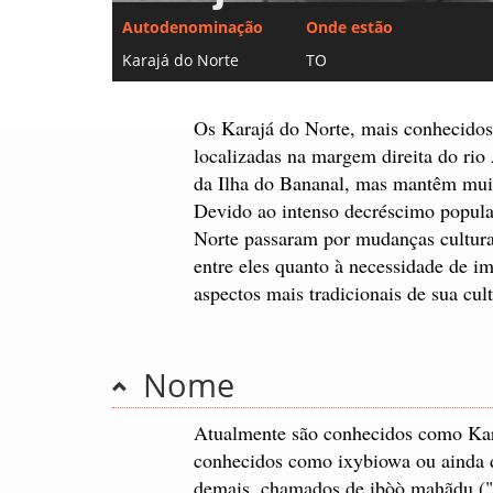
Autodenominação
Onde estão
Karajá do Norte
TO
Os Karajá do Norte, mais conhecidos
localizadas na margem direita do ri
da Ilha do Bananal, mas mantêm mui
Devido ao intenso decréscimo populac
Norte passaram por mudanças cultura
entre eles quanto à necessidade de imp
aspectos mais tradicionais de sua cult
Nome
Atualmente são conhecidos como Kara
conhecidos como ixybiowa ou ainda d
demais, chamados de ibòò mahãdu ("t