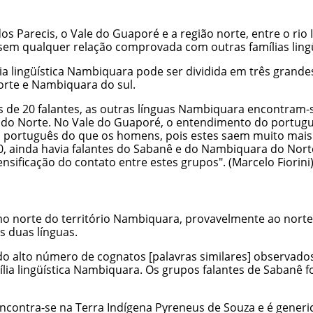
recis, o Vale do Guaporé e a região norte, entre o rio Iquê
a sem qualquer relação comprovada com outras famílias lingü
ília lingüística Nambiquara pode ser dividida em três grand
orte e Nambiquara do sul.
 de 20 falantes, as outras línguas Nambiquara encontram-
do Norte. No Vale do Guaporé, o entendimento do portuguê
ortuguês do que os homens, pois estes saem muito mais d
, ainda havia falantes do Sabanê e do Nambiquara do Norte
nsificação do contato entre estes grupos". (Marcelo Fiorini)
o norte do território Nambiquara, provavelmente ao norte 
s duas línguas.
 do alto número de cognatos [palavras similares] observad
mília lingüística Nambiquara. Os grupos falantes de Saban
contra-se na Terra Indígena Pyreneus de Souza e é generi