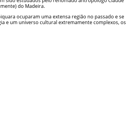
erem sido estudados pelo renomado antropólogo Claude
gamente) do Madeira.
mbiquara ocuparam uma extensa região no passado e se
gia e um universo cultural extremamente complexos, os