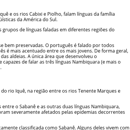
 e os rios Cabixi e Piolho, falam línguas da família
ísticas da América do Sul.
es grupos de línguas faladas em diferentes regiões do
se bem preservadas. O português é falado por todos
s é mais acentuado entre os mais jovens. De forma geral,
as aldeias. A única área que desenvolveu o
 capazes de falar as três línguas Nambiquara (e mais o
.
do rio Iquê, na região entre os rios Tenente Marques e
os entre o Sabanê e as outras duas línguas Nambiquara,
ê foram severamente afetados pelas epidemias decorrentes
camente classificada como Sabanê. Alguns deles vivem com