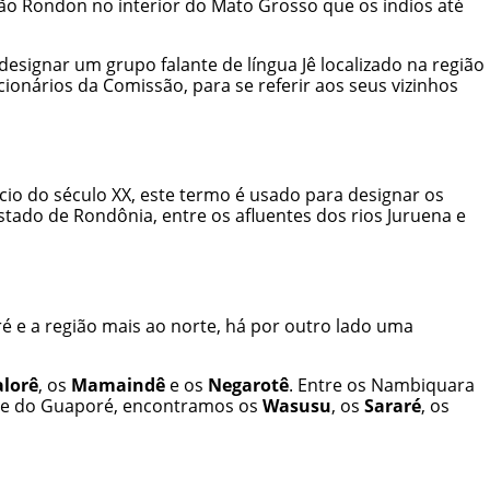
ão Rondon no interior do Mato Grosso que os índios até
signar um grupo falante de língua Jê localizado na região
cionários da Comissão, para se referir aos seus vizinhos
ício do século XX, este termo é usado para designar os
ado de Rondônia, entre os afluentes dos rios Juruena e
 e a região mais ao norte, há por outro lado uma
alorê
, os
Mamaindê
e os
Negarotê
. Entre os Nambiquara
ale do Guaporé, encontramos os
Wasusu
, os
Sararé
, os