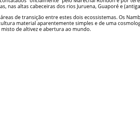
do contatados “oficialmente” pelo Marechal Rondon e por t
s, nas altas cabeceiras dos rios Juruena, Guaporé e (anti
s áreas de transição entre estes dois ecossistemas. Os Na
 cultura material aparentemente simples e de uma cosmolo
misto de altivez e abertura ao mundo.