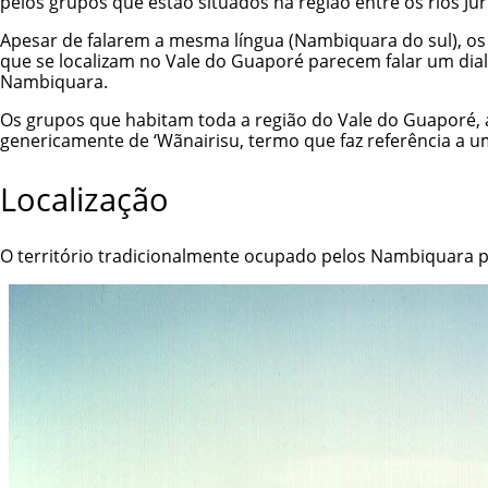
pelos grupos que estão situados na região entre os rios Ju
Apesar de falarem a mesma língua (Nambiquara do sul), os 
que se localizam no Vale do Guaporé parecem falar um dialet
Nambiquara.
Os grupos que habitam toda a região do Vale do Guaporé, 
genericamente de ‘Wãnairisu, termo que faz referência a um 
Localização
O território tradicionalmente ocupado pelos Nambiquara po