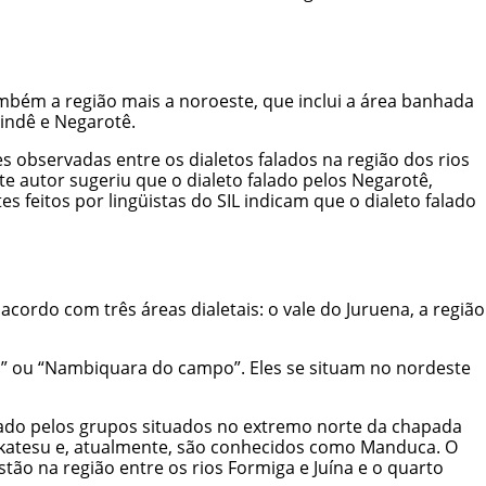
mbém a região mais a noroeste, que inclui a área banhada
aindê e Negarotê.
 observadas entre os dialetos falados na região dos rios
e autor sugeriu que o dialeto falado pelos Negarotê,
s feitos por lingüistas do SIL indicam que o dialeto falado
cordo com três áreas dialetais: o vale do Juruena, a região
o” ou “Nambiquara do campo”. Eles se situam no nordeste
alado pelos grupos situados no extremo norte da chapada
nkatesu e, atualmente, são conhecidos como Manduca. O
tão na região entre os rios Formiga e Juína e o quarto