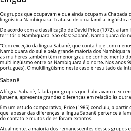
Os grupos que ocupavam e que ainda ocupam a Chapada dos Pa
lingüística Nambiquara. Trata-se de uma família lingüístic
De acordo com a classificação de David Price (1972), a fam
território Nambiquara. São elas: Sabanê, Nambiquara do n
"Com exceção da língua Sabanê, que conta hoje com menos
Nambiquara do sul e pela grande maioria dos Nambiquara 
as mulheres também têm menor grau de conhecimento do p
multilingüismo entre os Nambiquara é o norte. Nos anos 90
português). O multilingüismo neste caso é resultado da inte
Sabanê
A língua Sabanê, falada por grupos que habitavam o extrem
Juruena, apresenta grandes diferenças em relação às outra
Em um estudo comparativo, Price (1985) concluiu, a partir
que, apesar das diferenças, a língua Sabanê pertence à fa
do contato e muitos deles foram extintos.
Atualmente, a maioria dos remanescentes desses grupos en