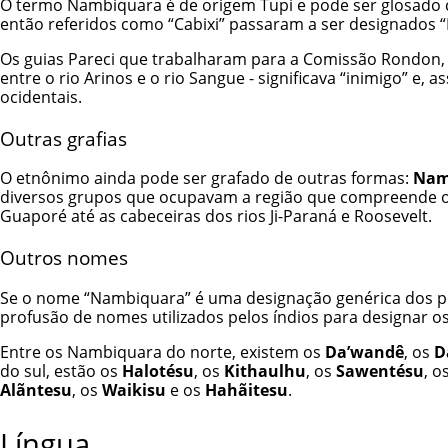
O termo Nambiquara é de origem Tupi e pode ser glosado c
então referidos como “Cabixi” passaram a ser designados 
Os guias Pareci que trabalharam para a Comissão Rondon, p
entre o rio Arinos e o rio Sangue - significava “inimigo” 
ocidentais.
Outras grafias
O etnônimo ainda pode ser grafado de outras formas:
Nam
diversos grupos que ocupavam a região que compreende o n
Guaporé até as cabeceiras dos rios Ji-Paraná e Roosevelt.
Outros nomes
Se o nome “Nambiquara” é uma designação genérica dos po
profusão de nomes utilizados pelos índios para designar 
Entre os Nambiquara do norte, existem os
Da’wandê
, os
D
do sul, estão os
Halotésu
, os
Kithaulhu
, os
Sawentésu
, o
Alãntesu
, os
Waikisu
e os
Hahãitesu
.
Língua