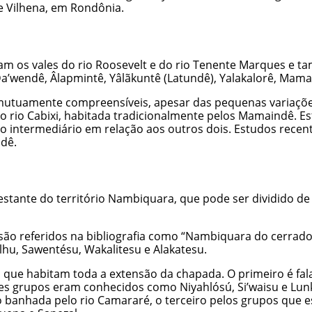
e Vilhena, em Rondônia.
m os vales do rio Roosevelt e do rio Tenente Marques e ta
 Da’wendê, Âlapmintê, Yâlãkuntê (Latundê), Yalakalorê, Mam
o mutuamente compreensíveis, apesar das pequenas variações
 rio Cabixi, habitada tradicionalmente pelos Mamaindê. Est
o intermediário em relação aos outros dois. Estudos recente
ndê.
stante do território Nambiquara, que pode ser dividido de a
são referidos na bibliografia como “Nambiquara do cerrad
lhu, Sawentésu, Wakalitesu e Alakatesu.
pos que habitam toda a extensão da chapada. O primeiro é f
ses grupos eram conhecidos como Niyahlósú, Si’waisu e Lu
o banhada pelo rio Camararé, o terceiro pelos grupos que es