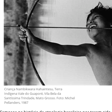
Criança Nambikwara Hahaintesu, Terra
Indígena Vale do Guaporé, Vila Bela da
Santíssima Trindade, Mato Grosso. Foto: Michel
Pellanders, 1987