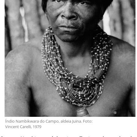
Índio Nambikwara do Campo, aldeia Juina. Foto:
Vincent Carelli, 1979