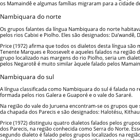
os Mamaindê e algumas famílias migraram para a cidade d
Nambiquara do norte
Os grupos falantes da língua Nambiquara do norte habitava
pelos rios Cabixi e Piolho. Eles são designados: Da’wandê,
Price (1972) afirma que todos os dialetos desta língua sã
Tenente Marques e Roosevelt e aqueles falados na região do
grupo localizado nas margens do rio Piolho, seria um dialet
pelos Negarotê é muito similar àquele falado pelos Mamai
Nambiquara do sul
A língua classificada como Nambiquara do sul é falada no re
formada pelos rios Galera e Guaporé e o vale do Sararé.
Na região do vale do Juruena encontram-se os grupos que 
da chapada dos Parecis e são designados: Halotésu, Kithau
Price (1972) distinguiu quatro dialetos falados pelos gru
dos Parecis, na região conhecida como Serra do Norte. Es
segundo dialeto é falado pelos grupos localizados na regiã