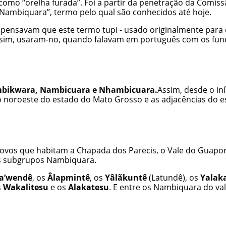
omo “orelha furada”. Foi a partir da penetração da Comiss
“Nambiquara”, termo pelo qual são conhecidos até hoje.
ensavam que este termo tupi - usado originalmente para de
e, assim, usaram-no, quando falavam em português com os fun
bikwara, Nambicuara e Nhambicuara.
Assim, desde o in
oroeste do estado do Mato Grosso e as adjacências do est
vos que habitam a Chapada dos Parecis, o Vale do Guaporé
os subgrupos Nambiquara.
a’wendê
, os
Âlapmintê
, os
Yâlãkuntê
(Latundê), os
Yalak
s
Wakalitesu
e os
Alakatesu
. E entre os Nambiquara do v