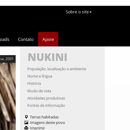
Sobre o site
oads
Contato
Apoie
NUKINI
eia, 2001
População, localização e ambiente
Nome e língua
História
Modo de vida
Atividades produtivas
Fontes de informação
Terras habitadas
Imagens deste povo
Imprimir