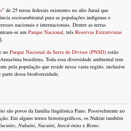
o
” de 25 terras federais existentes no alto Juruá que
cia socioambiental para as populações indígenas e
resses nacionais e internacionais. Dentre as terras
contram-se um
Parque Nacional
, três
Reservas Extrativistas
].
de no
Parque Nacional da Serra do Divisor (PNSD)
estão
a Amazônia brasileira. Toda essa diversidade ambiental tem
nte pela população que reside nessa vasta região, inclusive
 parte dessa biodiversidade.
ini
são povos da família lingüística Pano. Possivelmente no
ção. Em alguns textos historiográficos, os Nukini também
Nucuiny
,
Nukuini
,
Nucuini
,
Inocú-inins
e
Remo
.