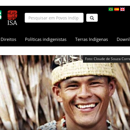
Direitos
Políticas indigenistas
Terras Indígenas
Downl
Foto: Cloude de Souza Corr