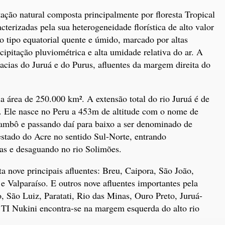
ção natural composta principalmente por floresta Tropical
cterizadas pela sua heterogeneidade florística de alto valor
o tipo equatorial quente e úmido, marcado por altas
cipitação pluviométrica e alta umidade relativa do ar. A
acias do Juruá e do Purus, afluentes da margem direita do
 área de 250.000 km². A extensão total do rio Juruá é de
 Ele nasce no Peru a 453m de altitude com o nome de
ambô e passando daí para baixo a ser denominado de
estado do Acre no sentido Sul-Norte, entrando
as e desaguando no rio Solimões.
a nove principais afluentes: Breu, Caipora, São João,
e Valparaíso. E outros nove afluentes importantes pela
São Luiz, Paratati, Rio das Minas, Ouro Preto, Juruá-
TI Nukini encontra-se na margem esquerda do alto rio