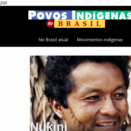
200
No Brasil atual
Movimentos indígenas
Nukini