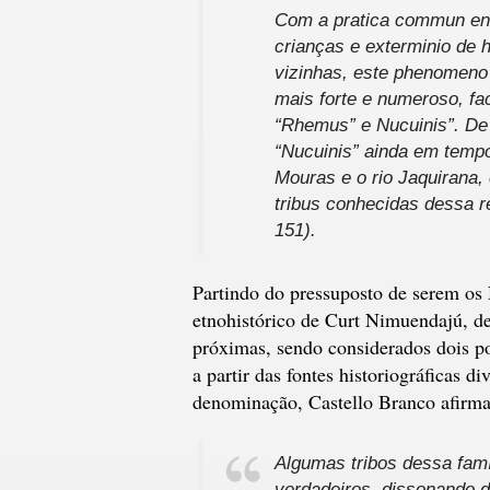
Com a pratica commun ent
crianças e exterminio de 
vizinhas, este phenomeno 
mais forte e numeroso, fa
“Rhemus” e Nucuinis”. De 
“Nucuinis” ainda em temp
Mouras e o rio Jaquirana
tribus conhecidas dessa 
151).
Partindo do pressuposto de serem o
etnohistórico de Curt Nimuendajú, d
próximas, sendo considerados dois pov
a partir das fontes historiográficas d
denominação, Castello Branco afirma
Algumas tribos dessa fam
verdadeiros, dissonando 