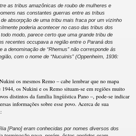
re as tribus amazônicas de roubo de mulheres e
homens nas constantes guerras entre as tribus
de absorpção de uma tribu mais fraca por um vizinho
cilmente poderia acontecer no caso das tribus dos
todo modo, parece certo que uma grande tribu de
os recentes occupava a região entre o Paraná dos
, e a denominação de “Rhemus” não corresponde ás
região, com o nome de “Nucuinis” (Oppenheim, 1936:
s Nukini os mesmos Remo – cabe lembrar que no mapa
e 1944, os Nukini e os Remo situam-se em regiões muito
os distintos da família lingüística Pano –, pode-se indicar
iversas informações sobre esse povo. Acerca de sua
:
ília [Pano] eram conhecidas por nomes diversos dos
da terminação naua, porém, êstes apelidos eram