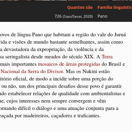
Quantos são
Família linguísti
726
Pano
(Siasi/Sesai, 2020)
ovos de língua Pano que habitam a região do vale do Juruá
vida e visões de mundo bastante semelhantes, assim como
 devastadora da expropriação, da violência e da
sa seringalista desde meados do século XIX. A
Terra
 mais importantes
mosaicos de áreas protegidas
do Brasil e
Nacional da Serra do Divisor
. Mas os Nukini estão
itório oficial, de modo a incidir sobre uma porção do
 ou não, um dos principais desafios desse povo é garantir
ndo estabelecer relações de qualidade com ambientalistas e
ue, cujos interesses nem sempre convergem e vêm
ornando difícil o diálogo e uma atuação conjunta para a
açada por madeireiros, caçadores e traficantes.