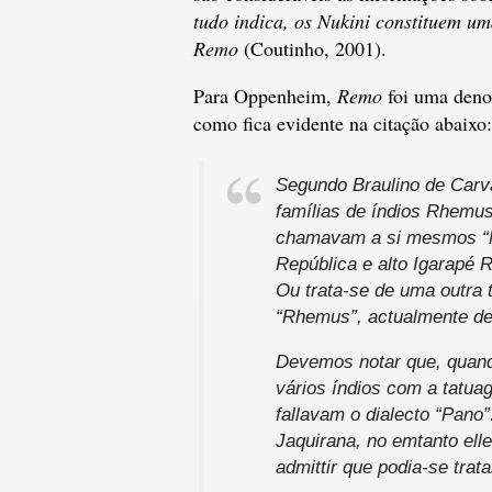
tudo indica, os Nukini constituem um
Remo
(Coutinho, 2001).
Para Oppenheim,
Remo
foi uma deno
como fica evidente na citação abaixo:
Segundo Braulino de Carva
famílias de índios Rhemus
chamavam a si mesmos “Nu
República e alto Igarapé 
Ou trata-se de uma outra 
“Rhemus”, actualmente de
Devemos notar que, quand
vários índios com a tatuag
fallavam o dialecto “Pan
Jaquirana, no emtanto el
admittir que podia-se trat