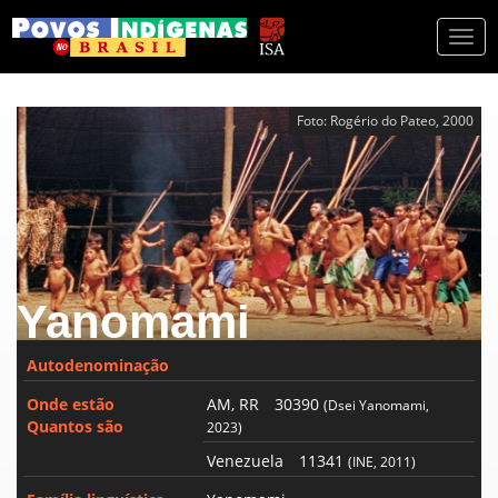
Togg
navi
Foto: Rogério do Pateo, 2000
Yanomami
Autodenominação
Onde estão
AM, RR
30390
(Dsei Yanomami,
Quantos são
2023)
Venezuela
11341
(INE, 2011)