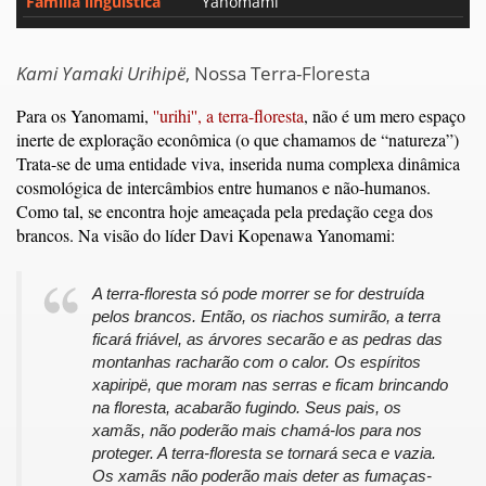
Família linguística
Yanomami
Kami Yamaki Urihipë
, Nossa Terra-Floresta
Para os Yanomami,
''urihi'', a terra-floresta
, não é um mero espaço
inerte de exploração econômica (o que chamamos de “natureza”)
Trata-se de uma entidade viva, inserida numa complexa dinâmica
cosmológica de intercâmbios entre humanos e não-humanos.
Como tal, se encontra hoje ameaçada pela predação cega dos
brancos. Na visão do líder Davi Kopenawa Yanomami:
A terra-floresta só pode morrer se for destruída
pelos brancos. Então, os riachos sumirão, a terra
ficará friável, as árvores secarão e as pedras das
montanhas racharão com o calor. Os espíritos
xapiripë, que moram nas serras e ficam brincando
na floresta, acabarão fugindo. Seus pais, os
xamãs, não poderão mais chamá-los para nos
proteger. A terra-floresta se tornará seca e vazia.
Os xamãs não poderão mais deter as fumaças-