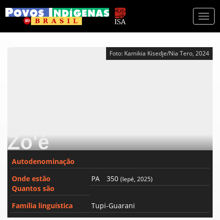
Togg
navi
Foto: Kamikia Kisedje/Nia Tero, 2024
Zo'é
Autodenominação
Onde estão
PA
350
(Iepé, 2025)
Quantos são
Família linguística
Tupi-Guarani