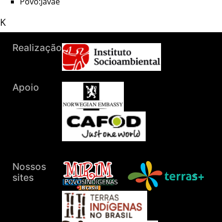
Povo:Javaé
K
Povo:Karajá do Norte