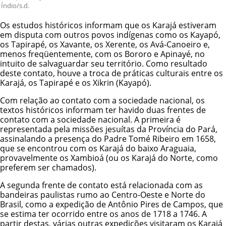
Índio/s.d.
Os estudos históricos informam que os Karajá estiveram
em disputa com outros povos indígenas como os
Kayapó
,
os Tapirapé, os
Xavante
, os
Xerente
, os
Avá-Canoeiro
e,
menos freqüentemente, com os
Bororo
e Apinayé, no
intuito de salvaguardar seu território. Como resultado
deste contato, houve a troca de práticas culturais entre os
Karajá, os Tapirapé e os Xikrin (Kayapó).
Com relação ao contato com a sociedade nacional, os
textos históricos informam ter havido duas frentes de
contato com a sociedade nacional. A primeira é
representada pela missões jesuítas da Província do Pará,
assinalando a presença do Padre Tomé Ribeiro em 1658,
que se encontrou com os Karajá do baixo Araguaia,
provavelmente os Xambioá (ou os
Karajá do Norte
, como
preferem ser chamados).
A segunda frente de contato está relacionada com as
bandeiras paulistas rumo ao Centro-Oeste e Norte do
Brasil, como a expedição de Antônio Pires de Campos, que
se estima ter ocorrido entre os anos de 1718 a 1746. A
partir destas, várias outras expedições visitaram os Karajá