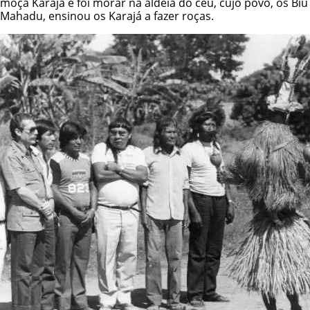
moça Karajá e foi morar na aldeia do céu, cujo povo, os Biu
Mahadu, ensinou os Karajá a fazer roças.