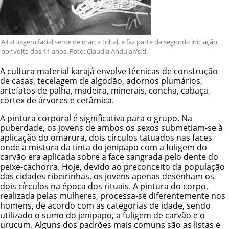
A tatuagem facial serve de marca tribal, e faz parte da segunda iniciação,
por volta dos 11 anos. Foto: Claudia Andujar/s.d.
A cultura material karajá envolve técnicas de construção
de casas, tecelagem de algodão, adornos plumários,
artefatos de palha, madeira, minerais, concha, cabaça,
córtex de árvores e cerâmica.
A pintura corporal é significativa para o grupo. Na
puberdade, os jovens de ambos os sexos submetiam-se à
aplicação do omarura, dois círculos tatuados nas faces
onde a mistura da tinta do jenipapo com a fuligem do
carvão era aplicada sobre a face sangrada pelo dente do
peixe-cachorra. Hoje, devido ao preconceito da população
das cidades ribeirinhas, os jovens apenas desenham os
dois círculos na época dos rituais. A pintura do corpo,
realizada pelas mulheres, processa-se diferentemente nos
homens, de acordo com as categorias de idade, sendo
utilizado o sumo do jenipapo, a fuligem de carvão e o
urucum. Alguns dos padrões mais comuns são as listas e