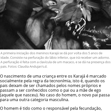
A primeira iniciação dos meninos Karajá se dá por volta dos 5 anos de
idade. Consiste na perfuração do lábio inferior, que irá receber um adorno.
A perfuração é feita com a clavícula de um macaco, e se dá na presença dos
pais. Fotos: Claudia Andujar/s.d.
O nascimento de uma criança entre os Karajá é marcado
socialmente pela regra da tecnonímia, isto é, quando os
pais deixam de ser chamados pelos nomes próprios e
passam a ser conhecidos como o pai ou a mãe de ego
(aquele que nasceu). No caso do homem, o novo pai passa
para uma outra categoria masculina.
O homem é tido como o responsável pela fecundação,