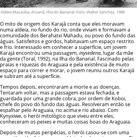
Aldeia Macaúba, Aruanã, Ilha do Bananal. Foto: Walter Sanchez, 1986
O mito de origem dos Karajá conta que eles moravam
numa aldeia, no fundo do rio, onde viviam e formavam a
comunidade dos Berahatxi Mahadu, ou povo do fundo das
águas. Satisfeitos e gordos, habitavam um espaço restrito
e frio. Interessado em conhecer a superfície, um jovem
Karajá encontrou uma passagem,
inysedena
, lugar da mãe
da gente (Toral, 1992), na Ilha do Bananal. Fascinado pelas
praias e riquezas do Araguaia e pela existência de muito
espaço para correr e morar, o jovem reuniu outros Karajá
e subiram até a superfície.
Tempos depois, encontraram a morte e as doenças.
Tentaram voltar, mas a passagem estava fechada, e
guardada por uma grande cobra, por ordem de Koboi,
chefe do povo do fundo das águas. Resolveram então se
espalhar pelo Araguaia, rio acima e rio abaixo. Com
Kynyxiwe, o herói mitológico que viveu entre eles,
conheceram os peixes e muitas coisas boas do Araguaia.
Depois de muitas peripécias, o herói casou-se com uma