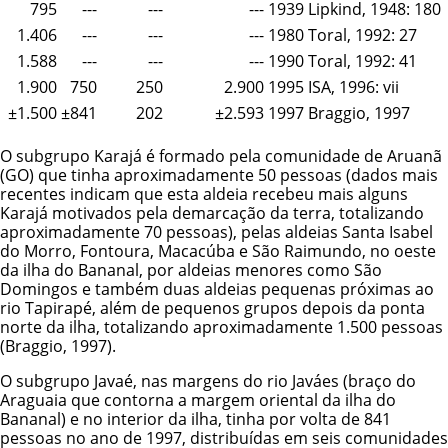
795
---
---
---
1939
Lipkind, 1948: 180
1.406
---
---
---
1980
Toral, 1992: 27
1.588
---
---
---
1990
Toral, 1992: 41
1.900
750
250
2.900
1995
ISA, 1996: vii
±1.500
±841
202
±2.593
1997
Braggio, 1997
O subgrupo Karajá é formado pela comunidade de Aruanã
(GO) que tinha aproximadamente 50 pessoas (dados mais
recentes indicam que esta aldeia recebeu mais alguns
Karajá motivados pela demarcação da terra, totalizando
aproximadamente 70 pessoas), pelas aldeias Santa Isabel
do Morro, Fontoura, Macacúba e São Raimundo, no oeste
da ilha do Bananal, por aldeias menores como São
Domingos e também duas aldeias pequenas próximas ao
rio Tapirapé, além de pequenos grupos depois da ponta
norte da ilha, totalizando aproximadamente 1.500 pessoas
(Braggio, 1997).
O subgrupo Javaé, nas margens do rio Javáes (braço do
Araguaia que contorna a margem oriental da ilha do
Bananal) e no interior da ilha, tinha por volta de 841
pessoas no ano de 1997, distribuídas em seis comunidades