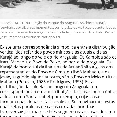
Posse de Konini na direção do Parque do Araguaia. As aldeias Karajá
serviram, por diversos momentos, como palco de visitação de autoridades
federais interessadas em ganhar visibilidade junto aos índios. Foto: Pedro
José Empresa Brasileira de Notícias/s.d
Existe uma correspondência simbólica entre a distribuição
vertical dos referidos povos míticos e as atuais aldeias
Karajá ao longo do vale do rio Araguaia. Os Xambioá são os
Iraru Mahadu, o Povo de Baixo, ao norte do Araguaia. Os
Karajá da ponta sul da ilha e os de Aruanã são alguns dos
representantes do Povo de Cima, ou Ibóó Mahadu, e os
Javaé, segundo alguns autores, são o Povo do Meio ou Itua
Mahadu (Petesch, 1986 e Rodrigues, 1993). Esta
distribuição das aldeias ao longo do Araguaia tem
correspondência com a distribuição das casas numa única
aldeia, como Santa Isabel, por exemplo, cujas casas
formam duas linhas retas paralelas. Se imaginarmos estas
duas retas paralelas de casas cortadas por duas
transversais, formam-se três segmentos: as casas de cima
(rio acima), as casas do meio e as casas de baixo (rio