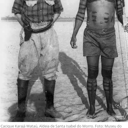
Cacique Karajá Wataú, Aldeia de Santa Isabel do Morro. Foto: Museu do