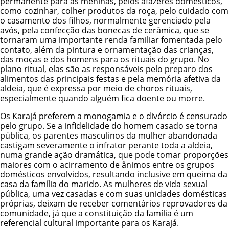
permanente para as meninas, pelos afazeres domésticos,
como cozinhar, colher produtos da roça, pelo cuidado com
o casamento dos filhos, normalmente gerenciado pela
avós, pela confecção das bonecas de cerâmica, que se
tornaram uma importante renda familiar fomentada pelo
contato, além da pintura e ornamentação das crianças,
das moças e dos homens para os rituais do grupo. No
plano ritual, elas são as responsáveis pelo preparo dos
alimentos das principais festas e pela memória afetiva da
aldeia, que é expressa por meio de choros rituais,
especialmente quando alguém fica doente ou morre.
Os Karajá preferem a monogamia e o divórcio é censurado
pelo grupo. Se a infidelidade do homem casado se torna
pública, os parentes masculinos da mulher abandonada
castigam severamente o infrator perante toda a aldeia,
numa grande ação dramática, que pode tomar proporções
maiores com o acirramento de ânimos entre os grupos
domésticos envolvidos, resultando inclusive em queima da
casa da família do marido. As mulheres de vida sexual
pública, uma vez casadas e com suas unidades domésticas
próprias, deixam de receber comentários reprovadores da
comunidade, já que a constituição da família é um
referencial cultural importante para os Karajá.