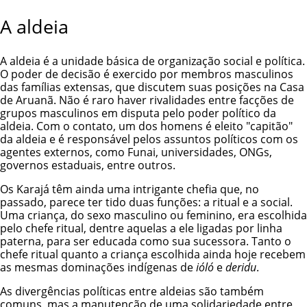
A aldeia
A aldeia é a unidade básica de organização social e política.
O poder de decisão é exercido por membros masculinos
das famílias extensas, que discutem suas posições na Casa
de Aruanã. Não é raro haver rivalidades entre facções de
grupos masculinos em disputa pelo poder político da
aldeia. Com o contato, um dos homens é eleito "capitão"
da aldeia e é responsável pelos assuntos políticos com os
agentes externos, como Funai, universidades, ONGs,
governos estaduais, entre outros.
Os Karajá têm ainda uma intrigante chefia que, no
passado, parece ter tido duas funções: a ritual e a social.
Uma criança, do sexo masculino ou feminino, era escolhida
pelo chefe ritual, dentre aquelas a ele ligadas por linha
paterna, para ser educada como sua sucessora. Tanto o
chefe ritual quanto a criança escolhida ainda hoje recebem
as mesmas dominações indígenas de
ióló
e
deridu
.
As divergências políticas entre aldeias são também
comuns, mas a manutenção de uma solidariedade entre