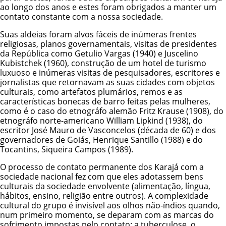
ao longo dos anos e estes foram obrigados a manter um
contato constante com a nossa sociedade.
Suas aldeias foram alvos fáceis de inúmeras frentes
religiosas, planos governamentais, visitas de presidentes
da República como Getulio Vargas (1940) e Juscelino
Kubistchek (1960), construção de um hotel de turismo
luxuoso e inúmeras visitas de pesquisadores, escritores e
jornalistas que retornavam as suas cidades com objetos
culturais, como artefatos plumários, remos e as
características bonecas de barro feitas pelas mulheres,
como é o caso do etnográfo alemão Fritz Krause (1908), do
etnográfo norte-americano William Lipkind (1938), do
escritor José Mauro de Vasconcelos (década de 60) e dos
governadores de Goiás, Henrique Santillo (1988) e do
Tocantins, Siqueira Campos (1989).
O processo de contato permanente dos Karajá com a
sociedade nacional fez com que eles adotassem bens
culturais da sociedade envolvente (alimentação, língua,
hábitos, ensino, religião entre outros). A complexidade
cultural do grupo é invisível aos olhos não-índios quando,
num primeiro momento, se deparam com as marcas do
sofrimento impostas pelo contato: a tuberculose, o