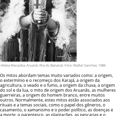
Aldeia Macaúba, Aruanã, Ilha do Bananal. Foto: Walter Sanchez, 1986
Os mitos abordam temas muito variados como: a origem,
o extermínio e o recomeço dos Karajá, a origem da
agricultura, o veado e o fumo, a origem da chuva, a origem
do sol e da lua, o mito de origem dos Aruanãs, as mulheres
guerreiras, a origem do homem branco, entre muitos
outros. Normalmente, estes mitos estão associados aos
rituais e a temas sociais, como o papel dos gêneros, o
casamento, o xamanismo e o poder político, as doenças e
a morte, o parentesco, as plantações, as pescarias e o