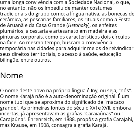
uma longa convivência com a Sociedade Nacional, o que,
no entanto, não os impediu de manter costumes
tradicionais do grupo como: a língua nativa, as bonecas de
cerâmica, as pescarias familiares, os rituais como a Festa
de Aruanã e da Casa Grande (
Hetohoky
), os enfeites
plumários, a cestaria e artesanato em madeira e as
pinturas corporais, como os característicos dois círculos
na face. Ao mesmo tempo, buscam a convivência
temporária nas cidades para adquirir meios de reivindicar
seus direitos territoriais, o acesso à saúde, educação
bilingüe, entre outros.
Nome
O nome deste povo na própria língua é Iny, ou seja, "nós".
O nome Karajá não é a auto-denominação original. É um
nome tupi que se aproxima do significado de "macaco
grande". As primeiras fontes do século XVI e XVII, embora
incertas, já apresentavam as grafias "Caraiaúnas" ou "
Carajaúna". Ehrenreich, em 1888, propôs a grafia Carajahí,
mas Krause, em 1908, consagra a grafia Karajá.