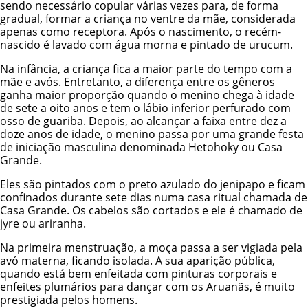
sendo necessário copular várias vezes para, de forma
gradual, formar a criança no ventre da mãe, considerada
apenas como receptora. Após o nascimento, o recém-
nascido é lavado com água morna e pintado de urucum.
Na infância, a criança fica a maior parte do tempo com a
mãe e avós. Entretanto, a diferença entre os gêneros
ganha maior proporção quando o menino chega à idade
de sete a oito anos e tem o lábio inferior perfurado com
osso de guariba. Depois, ao alcançar a faixa entre dez a
doze anos de idade, o menino passa por uma grande festa
de iniciação masculina denominada Hetohoky ou Casa
Grande.
Eles são pintados com o preto azulado do jenipapo e ficam
confinados durante sete dias numa casa ritual chamada de
Casa Grande. Os cabelos são cortados e ele é chamado de
jyre ou ariranha.
Na primeira menstruação, a moça passa a ser vigiada pela
avó materna, ficando isolada. A sua aparição pública,
quando está bem enfeitada com pinturas corporais e
enfeites plumários para dançar com os Aruanãs, é muito
prestigiada pelos homens.