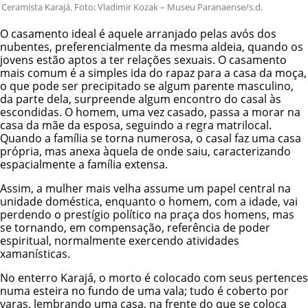
Ceramista Karajá. Foto: Vladimir Kozak – Museu Paranaense/s.d.
O casamento ideal é aquele arranjado pelas avós dos
nubentes, preferencialmente da mesma aldeia, quando os
jovens estão aptos a ter relações sexuais. O casamento
mais comum é a simples ida do rapaz para a casa da moça,
o que pode ser precipitado se algum parente masculino,
da parte dela, surpreende algum encontro do casal às
escondidas. O homem, uma vez casado, passa a morar na
casa da mãe da esposa, seguindo a regra matrilocal.
Quando a família se torna numerosa, o casal faz uma casa
própria, mas anexa àquela de onde saiu, caracterizando
espacialmente a família extensa.
Assim, a mulher mais velha assume um papel central na
unidade doméstica, enquanto o homem, com a idade, vai
perdendo o prestígio político na praça dos homens, mas
se tornando, em compensação, referência de poder
espiritual, normalmente exercendo atividades
xamanísticas.
No enterro Karajá, o morto é colocado com seus pertences
numa esteira no fundo de uma vala; tudo é coberto por
varas, lembrando uma casa, na frente do que se coloca