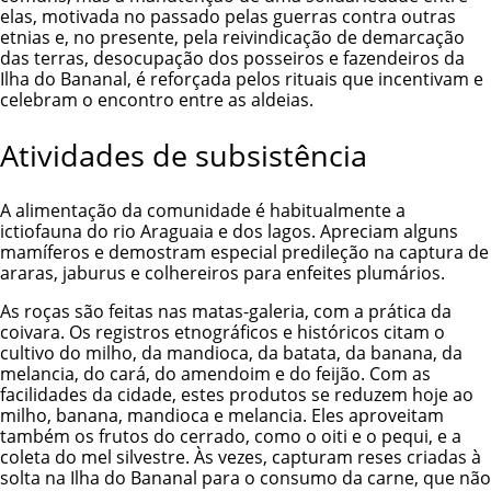
elas, motivada no passado pelas guerras contra outras
etnias e, no presente, pela reivindicação de demarcação
das terras, desocupação dos posseiros e fazendeiros da
Ilha do Bananal, é reforçada pelos rituais que incentivam e
celebram o encontro entre as aldeias.
Atividades de subsistência
A alimentação da comunidade é habitualmente a
ictiofauna do rio Araguaia e dos lagos. Apreciam alguns
mamíferos e demostram especial predileção na captura de
araras, jaburus e colhereiros para enfeites plumários.
As roças são feitas nas matas-galeria, com a prática da
coivara. Os registros etnográficos e históricos citam o
cultivo do milho, da mandioca, da batata, da banana, da
melancia, do cará, do amendoim e do feijão. Com as
facilidades da cidade, estes produtos se reduzem hoje ao
milho, banana, mandioca e melancia. Eles aproveitam
também os frutos do cerrado, como o oiti e o pequi, e a
coleta do mel silvestre. Às vezes, capturam reses criadas à
solta na Ilha do Bananal para o consumo da carne, que não