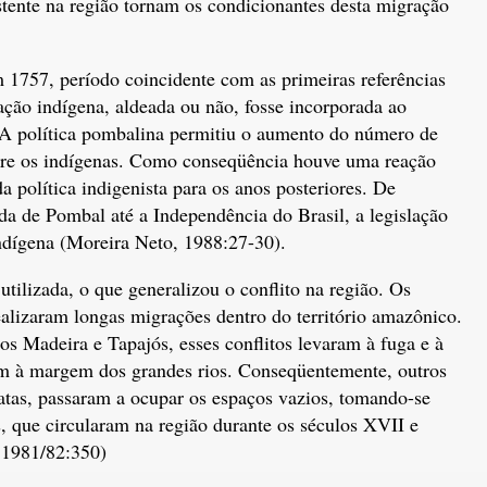
istente na região tornam os condicionantes desta migração
m 1757, período coincidente com as primeiras referências
ção indígena, aldeada ou não, fosse incorporada ao
. A política pombalina permitiu o aumento do número de
bre os indígenas. Como conseqüência houve uma reação
a política indigenista para os anos posteriores. De
a de Pombal até a Independência do Brasil, a legislação
ndígena (Moreira Neto, 1988:27-30).
tilizada, o que generalizou o conflito na região. Os
alizaram longas migrações dentro do território amazônico.
ios Madeira e Tapajós, esses conflitos levaram à fuga e à
iam à margem dos grandes rios. Conseqüentemente, outros
atas, passaram a ocupar os espaços vazios, tomando-se
es, que circularam na região durante os séculos XVII e
 1981/82:350)