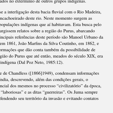
zados no extermínio de outros grupos indígenas.
 a interligação desta bacia fluvial com o Rio Madeira,
 encachoeirado deste rio. Neste momento surgem as
 populações indígenas que aí habitavam. Esta busca pelo
rgissem relatos sobre a região do Purus, abarcando
incipais referências deste período são Manoel Urbano da
em 1861, João Marfins da Silva Coutinho, em 1862, e
ormações que dão conta também da possibilidade de
egião do Purus que até então, meados do século XIX, era
indígena (Dal Poz Neto, 1985:12).
 e de Chandless ([1866]1949), condensam informações
índia, descrevendo, além das condições gerais, o
ncial dos mesmos no processo “civilizatório” da época,
 “laboriosas” e as ditas “guerreiras”. Os Juma sempre
fendendo seu território da invasão e evitando contatos