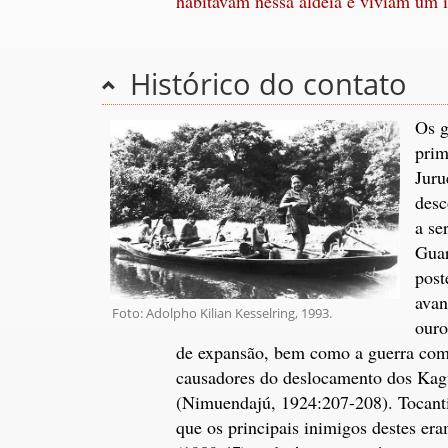
habitavam nessa aldeia e viviam um i
Histórico do contato
Os g
prim
Juru
desc
a se
Guar
post
avan
Foto: Adolpho Kilian Kesselring, 1993.
ouro
de expansão, bem como a guerra co
causadores do deslocamento dos Kag
(Nimuendajú, 1924:207-208). Tocanti
que os principais inimigos destes er