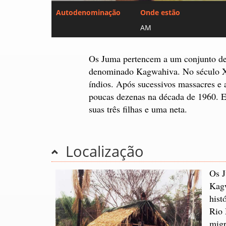
Autodenominação
Onde estão
AM
Os Juma pertencem a um conjunto de p
denominado Kagwahiva. No século XV
índios. Após sucessivos massacres e a
poucas dezenas na década de 1960. 
suas três filhas e uma neta.
Localização
Os J
Kagw
hist
Rio 
migr