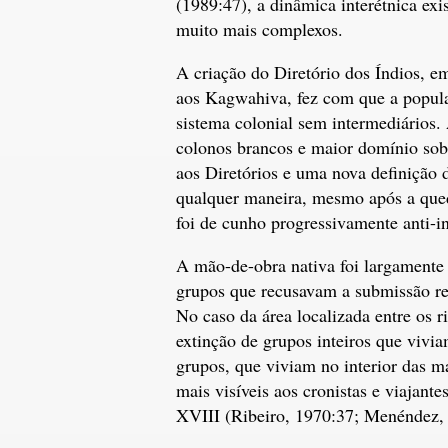
(1989:47), a dinâmica interétnica ex
muito mais complexos.
A criação do Diretório dos Índios, e
aos Kagwahiva, fez com que a popula
sistema colonial sem intermediários
colonos brancos e maior domínio so
aos Diretórios e uma nova definição d
qualquer maneira, mesmo após a qued
foi de cunho progressivamente anti-i
A mão-de-obra nativa foi largamente u
grupos que recusavam a submissão re
No caso da área localizada entre os r
extinção de grupos inteiros que viv
grupos, que viviam no interior das m
mais visíveis aos cronistas e viajant
XVIII (Ribeiro, 1970:37; Menéndez,