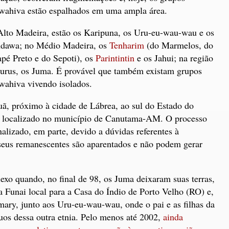
ahiva estão espalhados em uma ampla área.
lto Madeira, estão os Karipuna, os Uru-eu-wau-wau e os
dawa; no Médio Madeira, os
Tenharim
(do Marmelos, do
apé Preto e do Sepoti), os
Parintintin
e os Jahui; na região
urus, os Juma. É provável que também existam grupos
ahiva vivendo isolados.
ã, próximo à cidade de Lábrea, ao sul do Estado do
tá localizado no município de Canutama-AM. O processo
nalizado, em parte, devido a dúvidas referentes à
seus remanescentes são aparentados e não podem gerar
xo quando, no final de 98, os Juma deixaram suas terras,
a Funai local para a Casa do Índio de Porto Velho (RO) e,
amary, junto aos Uru-eu-wau-wau, onde o pai e as filhas da
os dessa outra etnia. Pelo menos até 2002,
ainda