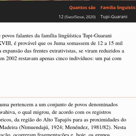
Quantos são
Família linguísti
12
Tupi-Guarani
(Siasi/Sesai, 2020)
ovos falantes da família lingüística Tupi-Guarani
III, é provável que os Juma somassem de 12 a 15 mil
 expansão das frentes extrativistas, se viram reduzidos a
Em 2002 restavam apenas cinco indivíduos: um pai com
uma pertencem a um conjunto de povos denominados
ahiva, o qual migrou, de acordo com os registros
óricos, da região do Alto Tapajós para as proximidades do
Madeira (Nimuendajú, 1924; Menéndez, 1981/82). Nesta
ação, ocorreram fragmentações e, hoje, os grupos