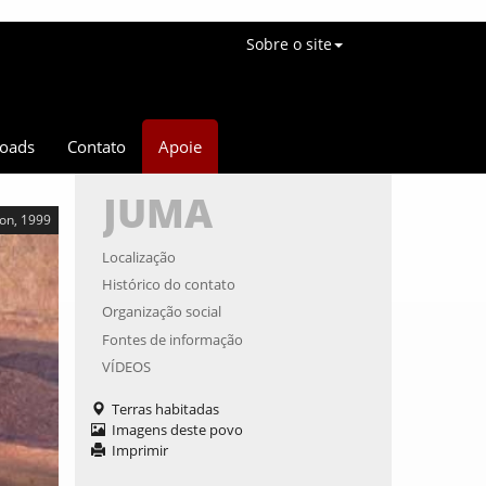
Sobre o site
oads
Contato
Apoie
JUMA
on, 1999
Localização
Histórico do contato
Organização social
Fontes de informação
VÍDEOS
Terras habitadas
Imagens deste povo
Imprimir