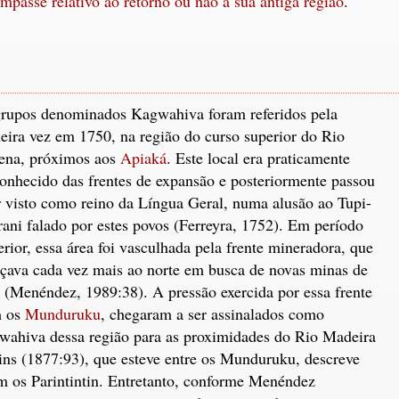
mpasse relativo ao retorno ou não à sua antiga região
.
rupos denominados Kagwahiva foram referidos pela
eira vez em 1750, na região do curso superior do Rio
ena, próximos aos
Apiaká
. Este local era praticamente
onhecido das frentes de expansão e posteriormente passou
r visto como reino da Língua Geral, numa alusão ao Tupi-
ani falado por estes povos (Ferreyra, 1752). Em período
erior, essa área foi vasculhada pela frente mineradora, que
çava cada vez mais ao norte em busca de novas minas de
 (Menéndez, 1989:38). A pressão exercida por essa frente
m os
Munduruku
, chegaram a ser assinalados como
wahiva dessa região para as proximidades do Rio Madeira
ns (1877:93), que esteve entre os Munduruku, descreve
am os Parintintin. Entretanto, conforme Menéndez