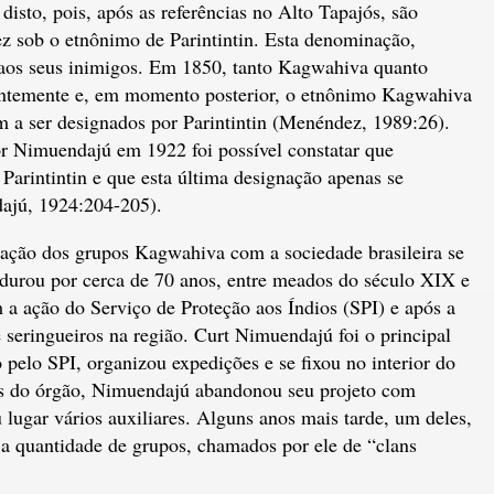
sto, pois, após as referências no Alto Tapajós, são
ez sob o etnônimo de Parintintin. Esta denominação,
aos seus inimigos. Em 1850, tanto Kagwahiva quanto
tantemente e, em momento posterior, o etnônimo Kagwahiva
m a ser designados por Parintintin (Menéndez, 1989:26).
or Nimuendajú em 1922 foi possível constatar que
arintintin e que esta última designação apenas se
ajú, 1924:204-205).
ação dos grupos Kagwahiva com a sociedade brasileira se
rdurou por cerca de 70 anos, entre meados do século XIX e
a ação do Serviço de Proteção aos Índios (SPI) e após a
e seringueiros na região. Curt Nimuendajú foi o principal
 pelo SPI, organizou expedições e se fixou no interior do
rbas do órgão, Nimuendajú abandonou seu projeto com
lugar vários auxiliares. Alguns anos mais tarde, um deles,
e a quantidade de grupos, chamados por ele de “clans