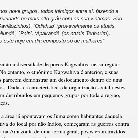
s nove grupos, todos inimigos entre si, fazendo a
rueldade no mais alto gráu com as sua victimas. São
Gaviãozinhos), ‘Odiahub’ (provavelmente os atuais
, Miundê’, ´Pain’, ‘Apairandê’ (os atuais Tenharim),
upo este hoje em dia composto só de mulheres”
então a diversidade de povos Kagwahiva nessa região:
 No entanto, o etnônimo Kagwahiva é anterior, e suas
ntes parecem demonstrar um deslocamento dentro de uma
s. Dadas as características da organização social destes
m distribuídos em pequenos grupos por toda a região,
nças.
a a área já apontavam os Juma como habitantes daquela
tiva do local por não índios, começaram as guerras contra
u na Amazônia de uma forma geral, povos eram trazidos