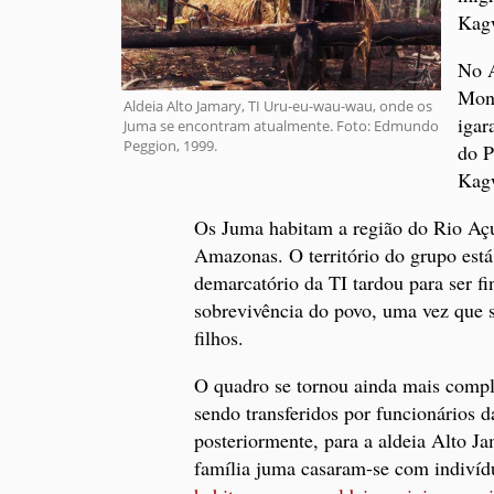
Kagw
No A
Mon
Aldeia Alto Jamary, TI Uru-eu-wau-wau, onde os
igar
Juma se encontram atualmente. Foto: Edmundo
Peggion, 1999.
do P
Kagw
Os Juma habitam a região do Rio Açu
Amazonas. O território do grupo es
demarcatório da TI tardou para ser fi
sobrevivência do povo, uma vez que 
filhos.
O quadro se tornou ainda mais comple
sendo transferidos por funcionários d
posteriormente, para a aldeia Alto J
família juma casaram-se com indivídu