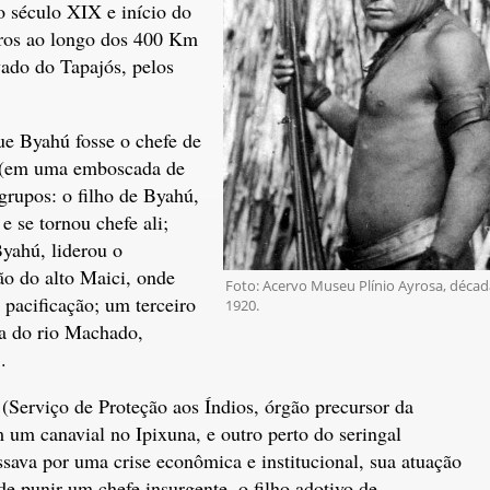
o século XIX e início do
iros ao longo dos 400 Km
vado do Tapajós, pelos
ue Byahú fosse o chefe de
e (em uma emboscada de
grupos: o filho de Byahú,
e se tornou chefe ali;
Byahú, liderou o
ão do alto Maici, onde
Foto: Acervo Museu Plínio Ayrosa, décad
pacificação; um terceiro
1920.
ca do rio Machado,
.
 (Serviço de Proteção aos Índios, órgão precursor da
 um canavial no Ipixuna, e outro perto do seringal
ava por uma crise econômica e institucional, sua atuação
 de punir um chefe insurgente, o filho adotivo de