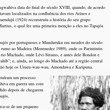
Kagwahiva data do final do século XVIII, quando, de acordo
avam localizados na confluência dos rios Arinos e
endajú (1924) reconstruiu a história do seu grupo
artius, o qual fez uma primeira menção a eles no Tapajós
pajós por portugueses e Munduruku em meados do século
e rumo ao Madeira (Menenedez 1989), onde os Parintintin
 rio Machado, onde Lévi-Strauss, e antes dele Rondon e
híb"; e, ainda, ao longo do Machado até a região central
estão hoje os Urueu-wau-wau, Amondawa e Karipuna.
tituíram um processo
ahiva em guerra uns com
idido depois de chegarem
ajós.
tava-se de um pequeno