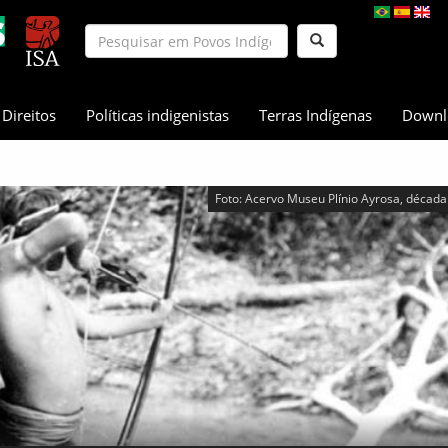
Direitos
Políticas indigenistas
Terras Indígenas
Downl
Foto: Acervo Museu Plínio Ayrosa, década