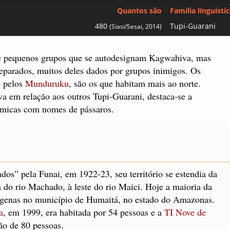
Quantos são
Família linguísti
480
Tupi-Guarani
(Siasi/Sesai, 2014)
de pequenos grupos que se autodesignam Kagwahiva, mas
eparados, muitos deles dados por grupos inimigos. Os
o pelos
Munduruku
, são os que habitam mais ao norte.
a em relação aos outros Tupi-Guarani, destaca-se a
âmicas com nomes de pássaros.
dos” pela Funai, em 1922-23, seu território se estendia da
a do rio Machado, à leste do rio Maici. Hoje a maioria da
ígenas no município de Humaitá, no estado do Amazonas.
a
, em 1999, era habitada por 54 pessoas e a
TI Nove de
ão de 80 pessoas.