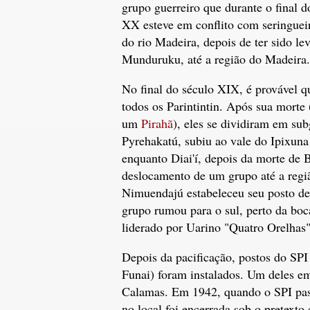
grupo guerreiro que durante o final d
XX esteve em conflito com seringue
do rio Madeira, depois de ter sido le
Munduruku, até a região do Madeira.
No final do século XIX, é provável q
todos os Parintintin. Após sua mort
um
Pirahã
), eles se dividiram em sub
Pyrehakatú, subiu ao vale do Ipixuna 
enquanto Diai'í, depois da morte de 
deslocamento de um grupo até a regi
Nimuendajú estabeleceu seu posto de 
grupo rumou para o sul, perto da bo
liderado por Uarino "Quatro Orelhas"
Depois da pacificação, postos do SPI
Funai) foram instalados. Um deles em
Calamas. Em 1942, quando o SPI pass
no local foi encerrada sob o pretexto