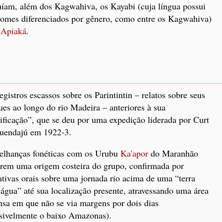
uíam, além dos Kagwahiva, os Kayabi (cuja língua possui
omes diferenciados por gênero, como entre os Kagwahiva)
s
Apiaká
.
egistros escassos sobre os Parintintin – relatos sobre seus
ues ao longo do rio Madeira – anteriores à sua
ificação”, que se deu por uma expedição liderada por Curt
uendajú em 1922-3.
lhanças fonéticas com os Urubu
Ka'apor
do Maranhão
rem uma origem costeira do grupo, confirmada por
ativas orais sobre uma jornada rio acima de uma “terra
água” até sua localização presente, atravessando uma área
nsa em que não se via margens por dois dias
sivelmente o baixo Amazonas).