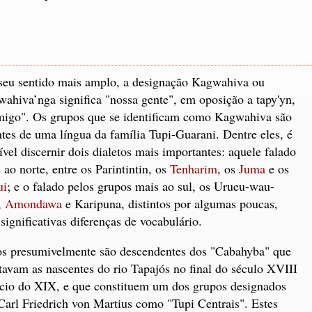
eu sentido mais amplo, a designação Kagwahiva ou
ahiva’nga significa "nossa gente", em oposição a tapy'yn,
migo". Os grupos que se identificam como Kagwahiva são
ntes de uma língua da família Tupi-Guarani. Dentre eles, é
ível discernir dois dialetos mais importantes: aquele falado
 ao norte, entre os Parintintin, os
Tenharim
, os
Juma
e os
ui
; e o falado pelos grupos mais ao sul, os Urueu-wau-
,
Amondawa
e Karipuna, distintos por algumas poucas,
significativas diferenças de vocabulário.
s presumivelmente são descendentes dos "Cabahyba" que
tavam as nascentes do rio Tapajós no final do século XVIII
ício do XIX, e que constituem um dos grupos designados
Carl Friedrich von Martius como "Tupi Centrais". Estes