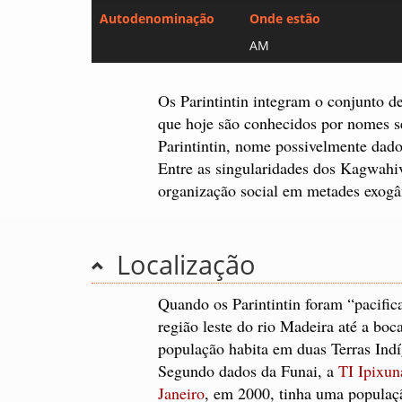
Autodenominação
Onde estão
AM
Os Parintintin integram o conjunto 
que hoje são conhecidos por nomes s
Parintintin, nome possivelmente dad
Entre as singularidades dos Kagwahiv
organização social em metades exog
Localização
Quando os Parintintin foram “pacifica
região leste do rio Madeira até a boc
população habita em duas Terras Ind
Segundo dados da Funai, a
TI Ipixun
Janeiro
, em 2000, tinha uma populaç