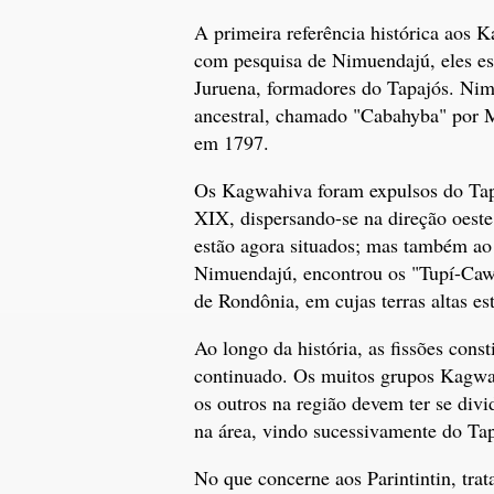
A primeira referência histórica aos 
com pesquisa de Nimuendajú, eles est
Juruena, formadores do Tapajós. Nimu
ancestral, chamado "Cabahyba" por M
em 1797.
Os Kagwahiva foram expulsos do Ta
XIX, dispersando-se na direção oest
estão agora situados; mas também ao
Nimuendajú, encontrou os "Tupí-Cawa
de Rondônia, em cujas terras altas 
Ao longo da história, as fissões cons
continuado. Os muitos grupos Kagw
os outros na região devem ter se div
na área, vindo sucessivamente do Tap
No que concerne aos Parintintin, tra