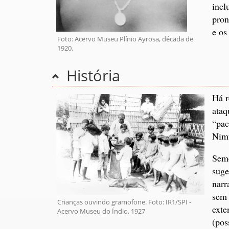
incl
pron
e o
Foto: Acervo Museu Plínio Ayrosa, década de
1920.
História
Há r
ataq
“pac
Nim
Seme
suge
narr
sem 
Crianças ouvindo gramofone. Foto: IR1/SPI -
exte
Acervo Museu do Índio, 1927
(pos