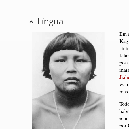
Língua
Em s
Kagw
"ini
fala
poss
mais
Jiah
wau
mas 
Todo
habi
e in
por 