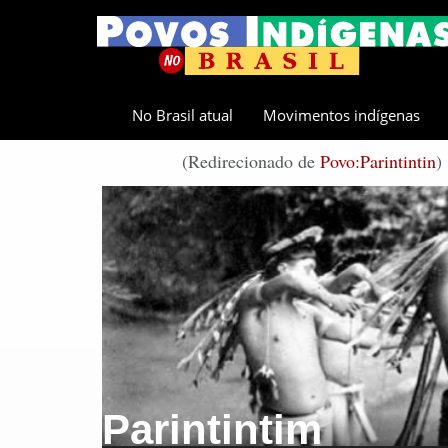
No Brasil atual
Movimentos indígenas
(Redirecionado de
Povo:Parintintin
)
Parintintim