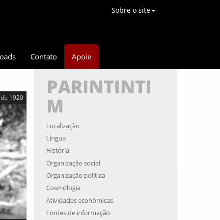
Sobre o site
oads
Contato
Apoie
PARINTINTI
 de 1920
M
Localização
Língua
História
Organização social
Organização política
Cosmologia
Atividades econômicas
Fontes de informação