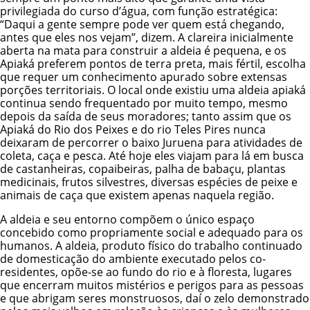
privilegiada do curso d’água, com função estratégica:
“Daqui a gente sempre pode ver quem está chegando,
antes que eles nos vejam”, dizem. A clareira inicialmente
aberta na mata para construir a aldeia é pequena, e os
Apiaká preferem pontos de terra preta, mais fértil, escolha
que requer um conhecimento apurado sobre extensas
porções territoriais. O local onde existiu uma aldeia apiaká
continua sendo frequentado por muito tempo, mesmo
depois da saída de seus moradores; tanto assim que os
Apiaká do Rio dos Peixes e do rio Teles Pires nunca
deixaram de percorrer o baixo Juruena para atividades de
coleta, caça e pesca. Até hoje eles viajam para lá em busca
de castanheiras, copaibeiras, palha de babaçu, plantas
medicinais, frutos silvestres, diversas espécies de peixe e
animais de caça que existem apenas naquela região.
A aldeia e seu entorno compõem o único espaço
concebido como propriamente social e adequado para os
humanos. A aldeia, produto físico do trabalho continuado
de domesticação do ambiente executado pelos co-
residentes, opõe-se ao fundo do rio e à floresta, lugares
que encerram muitos mistérios e perigos para as pessoas
e que abrigam seres monstruosos, daí o zelo demonstrado