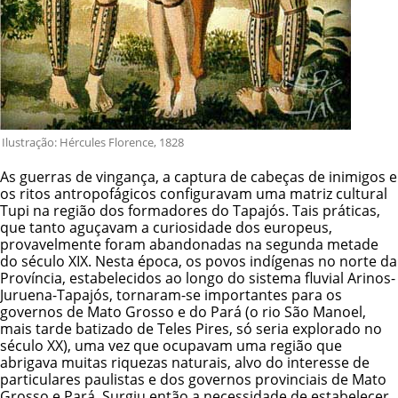
Ilustração: Hércules Florence, 1828
As guerras de vingança, a captura de cabeças de inimigos e
os ritos antropofágicos configuravam uma matriz cultural
Tupi na região dos formadores do Tapajós. Tais práticas,
que tanto aguçavam a curiosidade dos europeus,
provavelmente foram abandonadas na segunda metade
do século XIX. Nesta época, os povos indígenas no norte da
Província, estabelecidos ao longo do sistema fluvial Arinos-
Juruena-Tapajós, tornaram-se importantes para os
governos de Mato Grosso e do Pará (o rio São Manoel,
mais tarde batizado de Teles Pires, só seria explorado no
século XX), uma vez que ocupavam uma região que
abrigava muitas riquezas naturais, alvo do interesse de
particulares paulistas e dos governos provinciais de Mato
Grosso e Pará. Surgiu então a necessidade de estabelecer