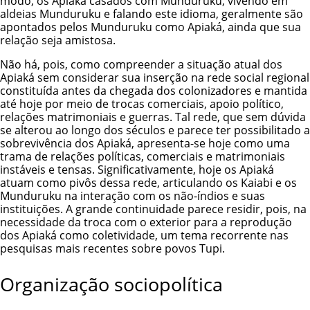
modo, os Apiaká casados com Munduruku, vivendo em
aldeias Munduruku e falando este idioma, geralmente são
apontados pelos Munduruku como Apiaká, ainda que sua
relação seja amistosa.
Não há, pois, como compreender a situação atual dos
Apiaká sem considerar sua inserção na rede social regional
constituída antes da chegada dos colonizadores e mantida
até hoje por meio de trocas comerciais, apoio político,
relações matrimoniais e guerras. Tal rede, que sem dúvida
se alterou ao longo dos séculos e parece ter possibilitado a
sobrevivência dos Apiaká, apresenta-se hoje como uma
trama de relações políticas, comerciais e matrimoniais
instáveis e tensas. Significativamente, hoje os Apiaká
atuam como pivôs dessa rede, articulando os Kaiabi e os
Munduruku na interação com os não-índios e suas
instituições. A grande continuidade parece residir, pois, na
necessidade da troca com o exterior para a reprodução
dos Apiaká como coletividade, um tema recorrente nas
pesquisas mais recentes sobre povos Tupi.
Organização sociopolítica