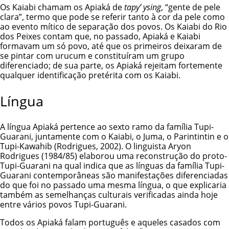
Os
Kaiabi
chamam os Apiaká de
tapy’ ysing
, “gente de pele
clara”, termo que pode se referir tanto à cor da pele como
ao evento mítico de separação dos povos. Os Kaiabi do Rio
dos Peixes contam que, no passado, Apiaká e Kaiabi
formavam um só povo, até que os primeiros deixaram de
se pintar com urucum e constituíram um grupo
diferenciado; de sua parte, os Apiaká rejeitam fortemente
qualquer identificação pretérita com os Kaiabi.
Língua
A língua Apiaká pertence ao sexto ramo da família Tupi-
Guarani, juntamente com o Kaiabi, o
Juma
, o
Parintintin
e o
Tupi-Kawahib (Rodrigues, 2002). O linguista Aryon
Rodrigues (1984/85) elaborou uma reconstrução do proto-
Tupi-Guarani na qual indica que as línguas da família Tupi-
Guarani contemporâneas são manifestações diferenciadas
do que foi no passado uma mesma língua, o que explicaria
também as semelhanças culturais verificadas ainda hoje
entre vários povos Tupi-Guarani.
Todos os Apiaká falam português e aqueles casados com