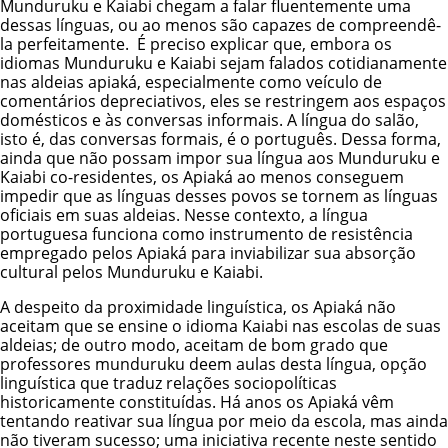
Munduruku
e
Kaiabi
chegam a falar fluentemente uma
dessas línguas, ou ao menos são capazes de compreendê-
la perfeitamente. É preciso explicar que, embora os
idiomas Munduruku e Kaiabi sejam falados cotidianamente
nas aldeias apiaká, especialmente como veículo de
comentários depreciativos, eles se restringem aos espaços
domésticos e às conversas informais. A língua do salão,
isto é, das conversas formais, é o português. Dessa forma,
ainda que não possam impor sua língua aos Munduruku e
Kaiabi co-residentes, os Apiaká ao menos conseguem
impedir que as línguas desses povos se tornem as línguas
oficiais em suas aldeias. Nesse contexto, a língua
portuguesa funciona como instrumento de resistência
empregado pelos Apiaká para inviabilizar sua absorção
cultural pelos Munduruku e Kaiabi.
A despeito da proximidade linguística, os Apiaká não
aceitam que se ensine o idioma Kaiabi nas escolas de suas
aldeias; de outro modo, aceitam de bom grado que
professores munduruku deem aulas desta língua, opção
linguística que traduz relações sociopolíticas
historicamente constituídas. Há anos os Apiaká vêm
tentando reativar sua língua por meio da escola, mas ainda
não tiveram sucesso; uma iniciativa recente neste sentido