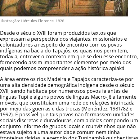
Ilustração: Hércules Florence, 1828
Desde o século XVIII foram produzidos textos que
expressam a perspectiva dos viajantes, missionários e
colonizadores a respeito do encontro com os povos
indígenas na bacia do Tapajós, os quais nos permitem,
todavia, entrever o contexto em que se deu esse encontro,
fornecendo assim importantes elementos por meio dos
quais podemos compreender a ação histórica apiaká.
A área entre os rios Madeira e Tapajós caracteriza-se por
uma alta densidade demográfica indígena desde o século
XVII, sendo habitada por numerosos povos falantes de
línguas Tupi e alguns povos de línguas Macro-Jê altamente
móveis, que constituíam uma rede de relações intrincada
por meio das guerras e das trocas (Menéndez, 1981/82 e
1992). É possível que tais povos não formassem unidades
sociais discretas e duradouras, com aldeias compondo um
conjunto informe de grupos locais circunvizinhos que não
estava sujeito a uma autoridade comum nem tinha
fronteiras rígidas, a exemplo dos Tupinambá quinhentistas