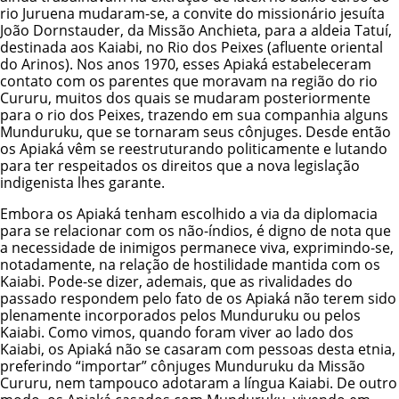
rio Juruena mudaram-se, a convite do missionário jesuíta
João Dornstauder, da Missão Anchieta, para a aldeia Tatuí,
destinada aos Kaiabi, no Rio dos Peixes (afluente oriental
do Arinos). Nos anos 1970, esses Apiaká estabeleceram
contato com os parentes que moravam na região do rio
Cururu, muitos dos quais se mudaram posteriormente
para o rio dos Peixes, trazendo em sua companhia alguns
Munduruku, que se tornaram seus cônjuges. Desde então
os Apiaká vêm se reestruturando politicamente e lutando
para ter respeitados os direitos que a nova legislação
indigenista lhes garante.
Embora os Apiaká tenham escolhido a via da diplomacia
para se relacionar com os não-índios, é digno de nota que
a necessidade de inimigos permanece viva, exprimindo-se,
notadamente, na relação de hostilidade mantida com os
Kaiabi. Pode-se dizer, ademais, que as rivalidades do
passado respondem pelo fato de os Apiaká não terem sido
plenamente incorporados pelos Munduruku ou pelos
Kaiabi. Como vimos, quando foram viver ao lado dos
Kaiabi, os Apiaká não se casaram com pessoas desta etnia,
preferindo “importar” cônjuges Munduruku da Missão
Cururu, nem tampouco adotaram a língua Kaiabi. De outro