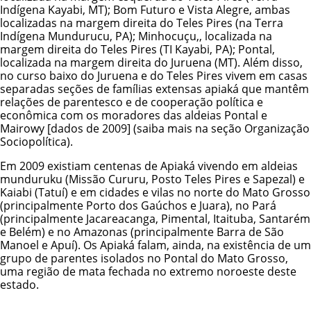
Indígena Kayabi
, MT); Bom Futuro e Vista Alegre, ambas
localizadas na margem direita do Teles Pires (na
Terra
Indígena Mundurucu
, PA); Minhocuçu,, localizada na
margem direita do Teles Pires (TI Kayabi, PA); Pontal,
localizada na margem direita do Juruena (MT). Além disso,
no curso baixo do Juruena e do Teles Pires vivem em casas
separadas seções de famílias extensas apiaká que mantêm
relações de parentesco e de cooperação política e
econômica com os moradores das aldeias Pontal e
Mairowy [dados de 2009] (saiba mais na seção
Organização
Sociopolítica
).
Em 2009 existiam centenas de Apiaká vivendo em aldeias
munduruku
(Missão Cururu, Posto Teles Pires e Sapezal) e
Kaiabi
(Tatuí) e em cidades e vilas no norte do Mato Grosso
(principalmente Porto dos Gaúchos e Juara), no Pará
(principalmente Jacareacanga, Pimental, Itaituba, Santarém
e Belém) e no Amazonas (principalmente Barra de São
Manoel e Apuí). Os Apiaká falam, ainda, na existência de um
grupo de parentes
isolados
no Pontal do Mato Grosso,
uma região de mata fechada no extremo noroeste deste
estado.