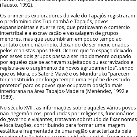
(Fausto, 1992).
Os primeiros exploradores do vale do Tapajós registraram
o predomínio dos Tupinambá e Tapajós, povos
expansionistas e guerreiros, que praticavam o comércio
intertribal e a escravização e vassalagem de grupos
menores, mas que sucumbiram em pouco tempo ao
contato com o não-índio, deixando de ser mencionados
pelos cronistas após 1690. Ocorre que “o espaço deixado
por esses dois grupos passa a ser rapidamente ocupado
por aqueles que se achavam sujeitados ou escravizados e
registra-se o surgimento de novos agrupamentos”, sendo
que os
Mura
, os
Sateré Mawé
e os
Munduruku
“parecem
ter constituído por longo tempo uma espécie de escudo
protetor” para os povos que ocupavam posição mais
interiorana na área Tapajós-Madeira (Menéndez, 1992 e
1989).
No século XVIII, as informações sobre aqueles vários povos
não-hegemônicos, produzidas por religiosos, funcionários
do governo e viajantes, tratavam sobretudo de fixar nomes
e localizações, contribuindo para formar uma imagem
estática e fragmentada de uma região caracterizada pela
movimentação intensa e por unidades sociais frouxamente