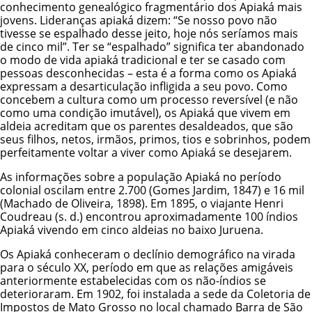
conhecimento genealógico fragmentário dos Apiaká mais
jovens. Lideranças apiaká dizem: “Se nosso povo não
tivesse se espalhado desse jeito, hoje nós seríamos mais
de cinco mil”. Ter se “espalhado” significa ter abandonado
o modo de vida apiaká tradicional e ter se casado com
pessoas desconhecidas – esta é a forma como os Apiaká
expressam a desarticulação infligida a seu povo. Como
concebem a cultura como um processo reversível (e não
como uma condição imutável), os Apiaká que vivem em
aldeia acreditam que os parentes desaldeados, que são
seus filhos, netos, irmãos, primos, tios e sobrinhos, podem
perfeitamente voltar a viver como Apiaká se desejarem.
As informações sobre a população Apiaká no período
colonial oscilam entre 2.700 (Gomes Jardim, 1847) e 16 mil
(Machado de Oliveira, 1898). Em 1895, o viajante Henri
Coudreau (s. d.) encontrou aproximadamente 100 índios
Apiaká vivendo em cinco aldeias no baixo Juruena.
Os Apiaká conheceram o declínio demográfico na virada
para o século XX, período em que as relações amigáveis
anteriormente estabelecidas com os não-índios se
deterioraram. Em 1902, foi instalada a sede da Coletoria de
Impostos de Mato Grosso no local chamado Barra de São