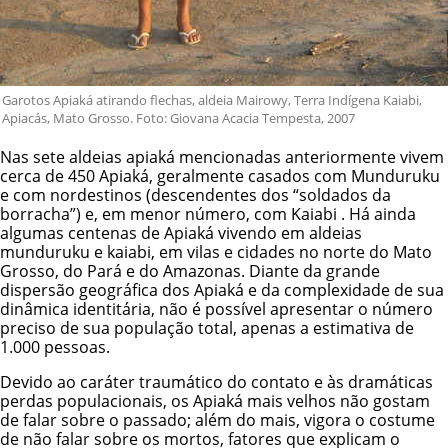
Garotos Apiaká atirando flechas, aldeia Mairowy, Terra Indígena Kaiabi,
Apiacás, Mato Grosso. Foto: Giovana Acacia Tempesta, 2007
Nas sete aldeias apiaká mencionadas anteriormente vivem
cerca de 450 Apiaká, geralmente casados com
Munduruku
e com nordestinos (descendentes dos “soldados da
borracha”) e, em menor número, com
Kaiabi
. Há ainda
algumas centenas de Apiaká vivendo em aldeias
munduruku e kaiabi, em vilas e cidades no norte do Mato
Grosso, do Pará e do Amazonas. Diante da grande
dispersão geográfica dos Apiaká e da complexidade de sua
dinâmica identitária, não é possível apresentar o número
preciso de sua população total, apenas a estimativa de
1.000 pessoas.
Devido ao caráter traumático do contato e às dramáticas
perdas populacionais, os Apiaká mais velhos não gostam
de falar sobre o passado; além do mais, vigora o costume
de não falar sobre os mortos, fatores que explicam o