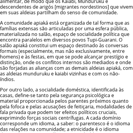
alimentar, de modo que os
Kaiabi
,
Munduruku
e
descendentes de arigós [migrantes nordestinos] que vivem
em suas aldeias partilham do senso de comunidade.
A comunidade apiaká está organizada de tal forma que as
famílias extensas são articuladas por uma esfera pública,
materializada no salão, espaço de socialidade política que
encontra paralelos em diversos povos Tupi-Guarani. O
salão apiaká constitui um espaço destinado às conversas
formais (especialmente, mas não exclusivamente, entre
homens) e às festas, em que se pode alcançar prestígio e
distinção, onde os conflitos internos são mediados e onde
são forjadas as alianças com as demais aldeias apiaká, com
as aldeias munduruku e kaiabi vizinhas e com os não-
índios.
Por outro lado, a socialidade doméstica, identificada às
casas, define-se tanto pela segurança psicológica e
material proporcionada pelos parentes próximos quanto
pela fofoca e pelas acusações de feitiçaria, modalidades de
fala privada que podem ter efeitos políticos cruciais,
exprimindo forças sociais centrífugas. A cada domínio
corresponde um idioma, a saber: o parentesco é o idioma
das relações na comunidade; a etnicidade é o idioma