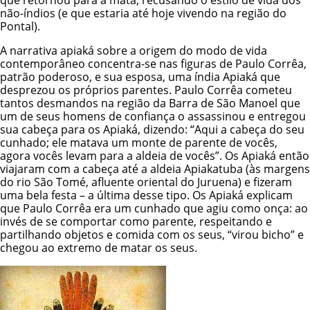
que retornou para a mata, recusando o estilo de vida dos
não-índios (e que estaria até hoje vivendo na região do
Pontal).
A narrativa apiaká sobre a origem do modo de vida
contemporâneo concentra-se nas figuras de Paulo Corrêa,
patrão poderoso, e sua esposa, uma índia Apiaká que
desprezou os próprios parentes. Paulo Corrêa cometeu
tantos desmandos na região da Barra de São Manoel que
um de seus homens de confiança o assassinou e entregou
sua cabeça para os Apiaká, dizendo: “Aqui a cabeça do seu
cunhado; ele matava um monte de parente de vocês,
agora vocês levam para a aldeia de vocês”. Os Apiaká então
viajaram com a cabeça até a aldeia Apiakatuba (às margens
do rio São Tomé, afluente oriental do Juruena) e fizeram
uma bela festa – a última desse tipo. Os Apiaká explicam
que Paulo Corrêa era um cunhado que agiu como onça: ao
invés de se comportar como parente, respeitando e
partilhando objetos e comida com os seus, “virou bicho” e
chegou ao extremo de matar os seus.