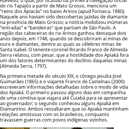
Azevedo, o qual, por ocasião da primeira navegação oficial
do rio Tapajós a partir de Mato Grosso, menciona um
“reino dos Apiacás” no baixo Arinos (apud Fonseca, 1880).
Naquele ano haviam sido descobertas jazidas de diamante
na província de Mato Grosso; a notícia mobilizou inúmeras
“entradas” e “bandeiras” que partiam de São Paulo. A
região das cabeceiras do rio Arinos ganhou destaque dois
anos depois, em 1748, quando se descobriram aí minas de
ouro e diamantes, dentre as quais as célebres minas de
Santa Isabel. O tenente-coronel Ricardo Franco de Almeida
Serra relatou, com pesar, que a hostilidade dos Apiaká fora
um dos fatores determinantes do declínio daquelas minas
(Almeida Serra, 1797).
Na primeira metade do século XIX, o cônego jesuíta José
Guimarães (1865) e o viajante Francis de Castelnau (2000)
escreveram informações detalhadas sobre o modo de vida
dos Apiaká. O primeiro passou alguns dias em companhia
de uma comitiva que viajara até Cuiabá para se apresentar
ao governador; o segundo conheceu alguns Apiaká em
Diamantino. Ambos ressaltaram que os Apiaká mantinham
relações amistosas com os brasileiros, conquanto
travassem guerras com povos indígenas vizinhos.