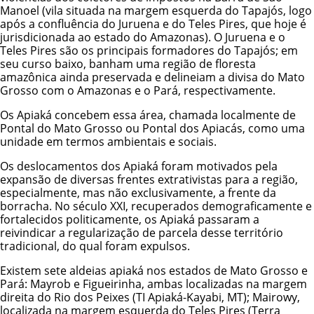
Manoel (vila situada na margem esquerda do Tapajós, logo
após a confluência do Juruena e do Teles Pires, que hoje é
jurisdicionada ao estado do Amazonas). O Juruena e o
Teles Pires são os principais formadores do Tapajós; em
seu curso baixo, banham uma região de floresta
amazônica ainda preservada e delineiam a divisa do Mato
Grosso com o Amazonas e o Pará, respectivamente.
Os Apiaká concebem essa área, chamada localmente de
Pontal do Mato Grosso ou Pontal dos Apiacás, como uma
unidade em termos ambientais e sociais.
Os deslocamentos dos Apiaká foram motivados pela
expansão de diversas frentes extrativistas para a região,
especialmente, mas não exclusivamente, a frente da
borracha. No século XXI, recuperados demograficamente e
fortalecidos politicamente, os Apiaká passaram a
reivindicar a regularização de parcela desse território
tradicional, do qual foram expulsos.
Existem sete aldeias apiaká nos estados de Mato Grosso e
Pará: Mayrob e Figueirinha, ambas localizadas na margem
direita do Rio dos Peixes (
TI Apiaká-Kayabi
, MT); Mairowy,
localizada na margem esquerda do Teles Pires (
Terra