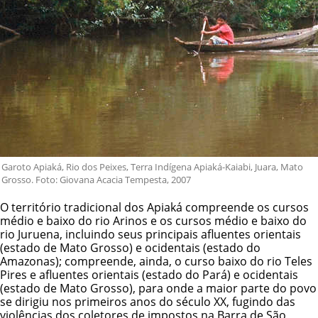
Garoto Apiaká, Rio dos Peixes, Terra Indígena Apiaká-Kaiabi, Juara, Mato
Grosso. Foto: Giovana Acacia Tempesta, 2007
O território tradicional dos Apiaká compreende os cursos
médio e baixo do rio Arinos e os cursos médio e baixo do
rio Juruena, incluindo seus principais afluentes orientais
(estado de Mato Grosso) e ocidentais (estado do
Amazonas); compreende, ainda, o curso baixo do rio Teles
Pires e afluentes orientais (estado do Pará) e ocidentais
(estado de Mato Grosso), para onde a maior parte do povo
se dirigiu nos primeiros anos do século XX, fugindo das
violências dos coletores de impostos na Barra de São