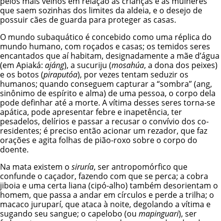
pelos mais velhos em relação às crianças e às mulheres
que saem sozinhas dos limites da aldeia, e o desejo de
possuir cães de guarda para proteger as casas.
O mundo subaquático é concebido como uma réplica do
mundo humano, com roçados e casas; os temidos seres
encantados que aí habitam, designadamente a mãe d’água
(em Apiaká:
ajáng
), a sucuriju (
mosahúa
, a dona dos peixes)
e os botos (
piraputóa
), por vezes tentam seduzir os
humanos; quando conseguem capturar a “sombra” (ang,
sinônimo de espírito e alma) de uma pessoa, o corpo dela
pode definhar até a morte. A vítima desses seres torna-se
apática, pode apresentar febre e inapetência, ter
pesadelos, delírios e passar a recusar o convívio dos co-
residentes; é preciso então acionar um rezador, que faz
orações e agita folhas de pião-roxo sobre o corpo do
doente.
Na mata existem o
siruría
, ser antropomórfico que
confunde o caçador, fazendo com que se perca; a cobra
jiboia e uma certa liana (cipó-alho) também desorientam o
homem, que passa a andar em círculos e perde a trilha; o
macaco juruparí, que ataca à noite, degolando a vítima e
sugando seu sangue; o capelobo (ou
mapinguari
), ser