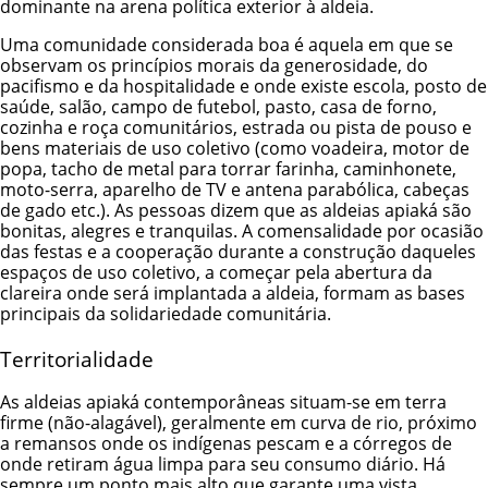
dominante na arena política exterior à aldeia.
Uma comunidade considerada boa é aquela em que se
observam os princípios morais da generosidade, do
pacifismo e da hospitalidade e onde existe escola, posto de
saúde, salão, campo de futebol, pasto, casa de forno,
cozinha e roça comunitários, estrada ou pista de pouso e
bens materiais de uso coletivo (como voadeira, motor de
popa, tacho de metal para torrar farinha, caminhonete,
moto-serra, aparelho de TV e antena parabólica, cabeças
de gado etc.). As pessoas dizem que as aldeias apiaká são
bonitas, alegres e tranquilas. A comensalidade por ocasião
das festas e a cooperação durante a construção daqueles
espaços de uso coletivo, a começar pela abertura da
clareira onde será implantada a aldeia, formam as bases
principais da solidariedade comunitária.
Territorialidade
As aldeias apiaká contemporâneas situam-se em terra
firme (não-alagável), geralmente em curva de rio, próximo
a remansos onde os indígenas pescam e a córregos de
onde retiram água limpa para seu consumo diário. Há
sempre um ponto mais alto que garante uma vista