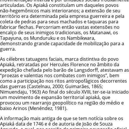
articuladas. Os Apiaká constituíam um daqueles povos
não-hegemônicos mais interioranos; a extensão de seu
território era determinada pela empresa guerreira e pela
coleta de pedras para seus machados e taquaras para
fabricar flechas. Percorriam então vastas extensões no
encalço de seus inimigos tradicionais, os Matanawi, os
Tapayuna
, os Munduruku e os
Nambikwara
,
demonstrando grande capacidade de mobilização para a
guerra.
As célebres tatuagens faciais, marca distintiva do povo
Apiaká, retratadas por Hercules Florence no âmbito da
expedição chefiada pelo barão de Langsdorff, atestavam as
“proezas e valentias nos combates com inimigos”, bem
como a participação nos ritos antropofágicos decorrentes
das guerras (Castelnau, 2000; Guimarães, 1865;
Nimuendaju, 1963) Ao final do século XVIII, ter-se-ia iniciado
um movimento de expansão territorial apiaká, que
provocou um rearranjo geopolítico na região do médio e
baixo Arinos (Menéndez, 1981).
A informação mais antiga de que se tem notícia sobre os
Apiaká data de 1746 e é de autoria de João de Souza