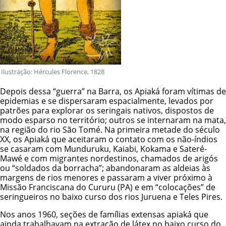
Ilustração: Hércules Florence, 1828
Depois dessa “guerra” na Barra, os Apiaká foram vítimas de
epidemias e se dispersaram espacialmente, levados por
patrões para explorar os seringais nativos, dispostos de
modo esparso no território; outros se internaram na mata,
na região do rio São Tomé. Na primeira metade do século
XX, os Apiaká que aceitaram o contato com os não-índios
se casaram com Munduruku,
Kaiabi
,
Kokama
e Sateré-
Mawé e com migrantes nordestinos, chamados de arigós
ou “soldados da borracha”; abandonaram as aldeias às
margens de rios menores e passaram a viver próximo à
Missão Franciscana do Cururu (PA) e em “colocações” de
seringueiros no baixo curso dos rios Juruena e Teles Pires.
Nos anos 1960, seções de famílias extensas apiaká que
ainda trabalhavam na extração de látex no baixo curso do